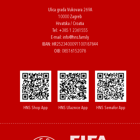
Ulica grada Vukovara 269A
10000 Zagreb
Hrvatska / Croatia
Tel:
+385 1 2361555
E-mail:
info@hns.family
IBAN: HR2523400091100187844
OIB: 08516152078
HNS Shop App
HNS Ulaznice App
HNS Semafor App