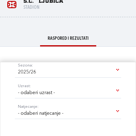
S.C. "Ljubica"
STADION
RASPORED I REZULTATI
Sezona:
2025/26
Uzrast:
- odaberi uzrast -
Natjecanje:
- odaberi natjecanje -