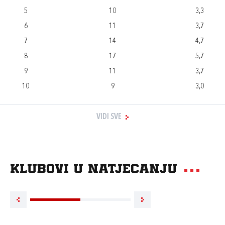
5
10
3,3
6
11
3,7
7
14
4,7
8
17
5,7
9
11
3,7
10
9
3,0
VIDI SVE
Klubovi u natjecanju