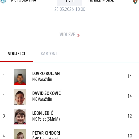
NK PODRAVINA
1
:
1
NK MEĐIMURJE
23.05.2026. 10:00
VIDI SVE
STRIJELCI
KARTONI
LOVRO BULJAN
1
14
NK Varaždin
DAVID ŠOKOVIĆ
1
14
NK Varaždin
LEON JEKIĆ
3
12
NK Polet (SMnM)
PETAR CINDORI
4
10