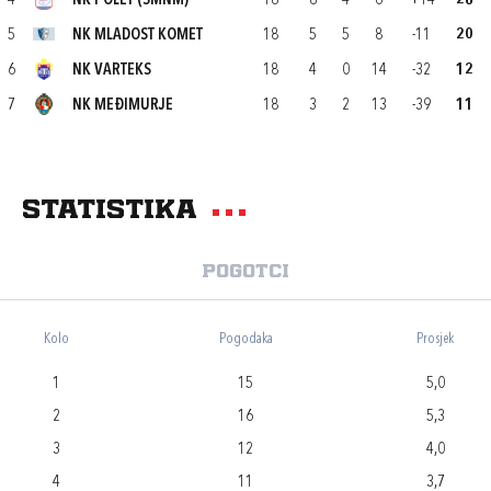
4
NK POLET (SMNM)
18
8
4
6
+14
28
5
NK MLADOST KOMET
18
5
5
8
-11
20
6
NK VARTEKS
18
4
0
14
-32
12
7
NK MEĐIMURJE
18
3
2
13
-39
11
Statistika
Pogotci
Kolo
Pogodaka
Prosjek
1
15
5,0
2
16
5,3
3
12
4,0
4
11
3,7