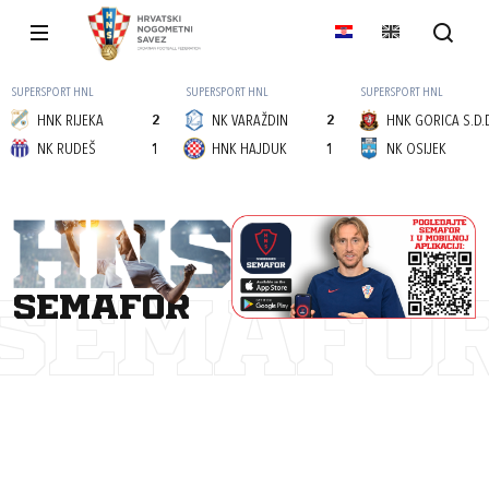
SUPERSPORT HNL
SUPERSPORT HNL
SUPERSPORT HNL
HNK RIJEKA
2
NK VARAŽDIN
2
HNK GORICA S.D.
NK RUDEŠ
1
HNK HAJDUK
1
NK OSIJEK
semafor
SEMAFO