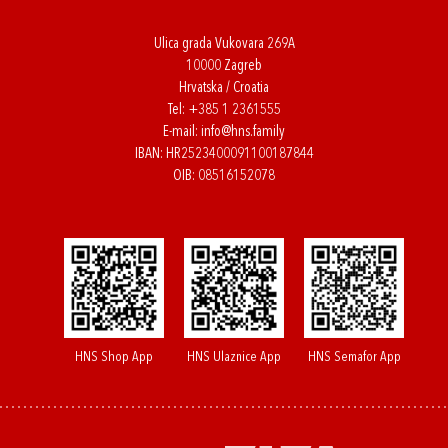
Ulica grada Vukovara 269A
10000 Zagreb
Hrvatska / Croatia
Tel:
+385 1 2361555
E-mail:
info@hns.family
IBAN: HR2523400091100187844
OIB: 08516152078
HNS Shop App
HNS Ulaznice App
HNS Semafor App