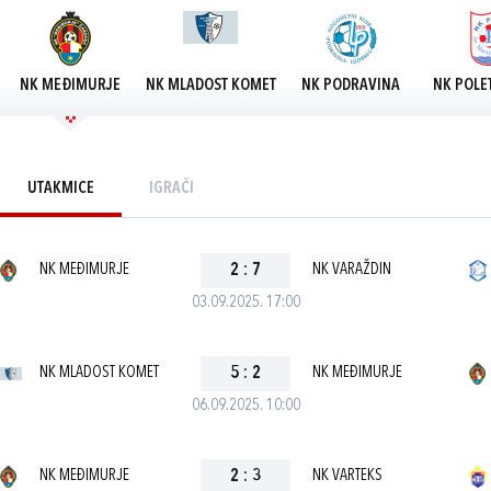
NK MEĐIMURJE
NK MLADOST KOMET
NK PODRAVINA
NK POLE
UTAKMICE
IGRAČI
NK MEĐIMURJE
2
:
7
NK VARAŽDIN
03.09.2025. 17:00
NK MLADOST KOMET
5
:
2
NK MEĐIMURJE
06.09.2025. 10:00
NK MEĐIMURJE
2
:
3
NK VARTEKS