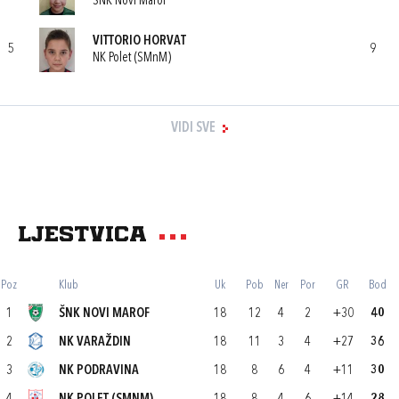
ŠNK Novi Marof
VITTORIO HORVAT
5
9
NK Polet (SMnM)
VIDI SVE
Ljestvica
Poz
Klub
Uk
Pob
Ner
Por
GR
Bod
1
ŠNK NOVI MAROF
18
12
4
2
+30
40
2
NK VARAŽDIN
18
11
3
4
+27
36
3
NK PODRAVINA
18
8
6
4
+11
30