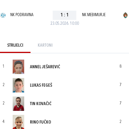
NK PODRAVINA
1
:
1
NK MEĐIMURJE
23.05.2026. 10:00
STRIJELCI
KARTONI
1
8
ANNEL JEŠAREVIĆ
2
7
LUKAS FEGEŠ
2
7
TIN KOVAČIĆ
4
2
RINO FUČKO