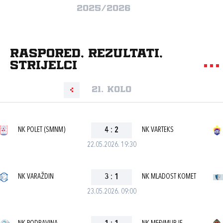
2025/2026
Raspored, rezultati,
strijelci
21. kolo
NK POLET (SMNM)
4
:
2
NK VARTEKS
22.05.2026. 19:30
NK VARAŽDIN
3
:
1
NK MLADOST KOMET
23.05.2026. 09:00