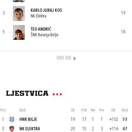
KARLO JURAJ KOS
3
19
NK Elektra
TEO ANDRIĆ
5
18
ŠNK Baranja-Belje
VIDI SVE
Ljestvica
Poz
Klub
Uk
Pob
Ner
Por
GR
Bod
1
HNK BILJE
19
17
1
1
+102
52
2
NK ELEKTRA
20
15
2
3
+116
47