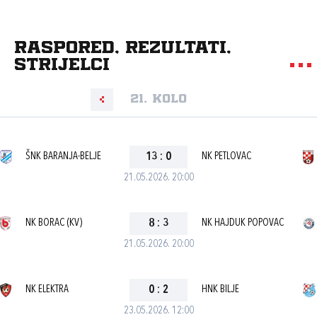
Raspored, rezultati,
strijelci
21. kolo
ŠNK BARANJA-BELJE
13
:
0
NK PETLOVAC
21.05.2026. 20:00
NK BORAC (KV)
8
:
3
NK HAJDUK POPOVAC
21.05.2026. 20:00
NK ELEKTRA
0
:
2
HNK BILJE
23.05.2026. 12:00