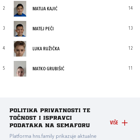
2
14
MATIJA KAJIĆ
3
13
MATEJ PEČI
4
12
LUKA RUŽIČKA
5
11
MATKO GRUBIŠIĆ
Politika privatnosti te
točnost i ispravci
VIŠE
podataka na Semaforu
Platforma hns.family prikazuje aktualne