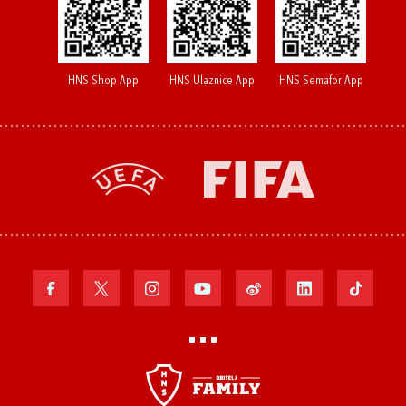
HNS Shop App
HNS Ulaznice App
HNS Semafor App