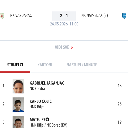
NK VARDARAC
2
:
1
NK NAPREDAK (B)
24.05.2026. 11:00
VIDI SVE
STRIJELCI
KARTONI
NASTUPI / MINUTE
GABRIJEL JAGANJAC
1
48
NK Elektra
KARLO ČOLIĆ
2
26
HNK Bilje
MATEJ PEČI
3
19
HNK Bilje / NK Borac (KV)