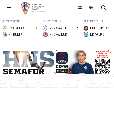
SUPERSPORT HNL
SUPERSPORT HNL
SUPERSPORT HNL
HNK RIJEKA
2
NK VARAŽDIN
2
HNK GORICA S.D.
NK RUDEŠ
1
HNK HAJDUK
1
NK OSIJEK
semafor
SEMAFO