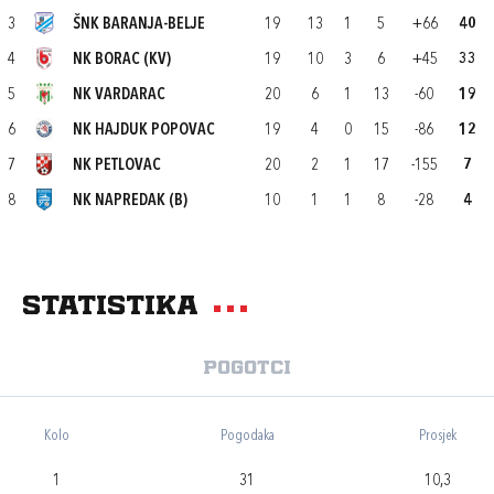
3
ŠNK BARANJA-BELJE
19
13
1
5
+66
40
4
NK BORAC (KV)
19
10
3
6
+45
33
5
NK VARDARAC
20
6
1
13
-60
19
6
NK HAJDUK POPOVAC
19
4
0
15
-86
12
7
NK PETLOVAC
20
2
1
17
-155
7
8
NK NAPREDAK (B)
10
1
1
8
-28
4
Statistika
Pogotci
Kolo
Pogodaka
Prosjek
1
31
10,3