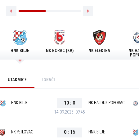
HNK BILJE
NK BORAC (KV)
NK ELEKTRA
NK H
POP
UTAKMICE
IGRAČI
HNK BILJE
10
:
0
NK HAJDUK POPOVAC
14.09.2025. 09:45
NK PETLOVAC
0
:
15
HNK BILJE