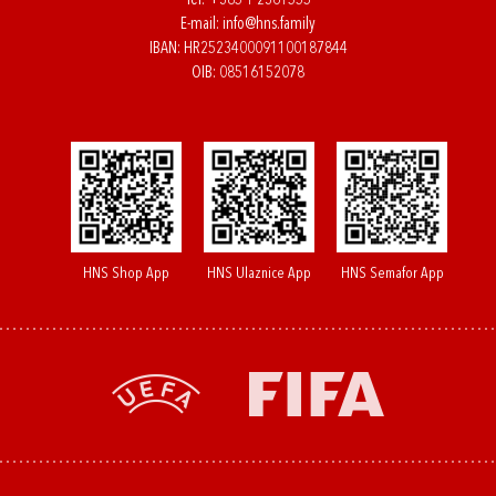
Tel:
+385 1 2361555
E-mail:
info@hns.family
IBAN: HR2523400091100187844
OIB: 08516152078
HNS Shop App
HNS Ulaznice App
HNS Semafor App