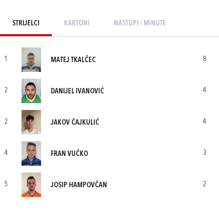
STRIJELCI
KARTONI
NASTUPI / MINUTE
1
8
MATEJ TKALČEC
2
4
DANIJEL IVANOVIĆ
2
4
JAKOV ČAJKULIĆ
4
3
FRAN VUČKO
5
2
JOSIP HAMPOVČAN