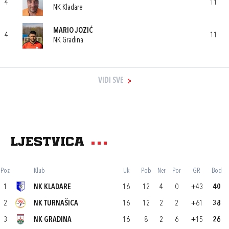
4
11
NK Kladare
MARIO JOZIĆ
4
11
NK Gradina
VIDI SVE
Ljestvica
Poz
Klub
Uk
Pob
Ner
Por
GR
Bod
1
NK KLADARE
16
12
4
0
+43
40
2
NK TURNAŠICA
16
12
2
2
+61
38
3
NK GRADINA
16
8
2
6
+15
26