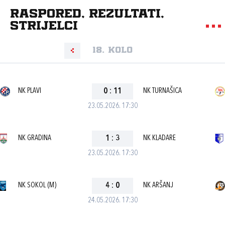
Raspored, rezultati,
strijelci
18. kolo
NK PLAVI
0
:
11
NK TURNAŠICA
23.05.2026. 17:30
NK GRADINA
1
:
3
NK KLADARE
23.05.2026. 17:30
NK SOKOL (M)
4
:
0
NK ARŠANJ
24.05.2026. 17:30