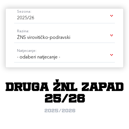
Sezona:
2025/26
Razina:
ŽNS virovitičko-podravski
Natjecanje:
- odaberi natjecanje -
DRUGA ŽNL ZAPAD
25/26
2025/2026