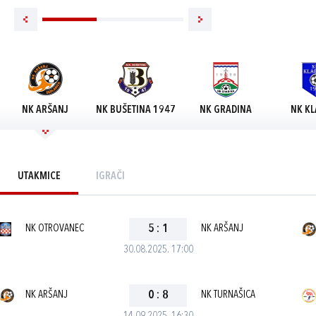
NK ARŠANJ
NK BUŠETINA 1947
NK GRADINA
NK KL
UTAKMICE
IGRAČI
NK OTROVANEC
5
:
1
NK ARŠANJ
30.08.2025. 17:00
NK ARŠANJ
0
:
8
NK TURNAŠICA