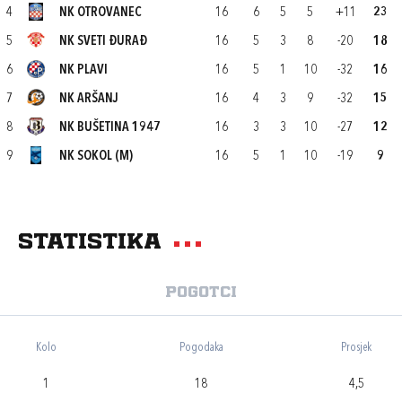
4
NK OTROVANEC
16
6
5
5
+11
23
5
NK SVETI ĐURAĐ
16
5
3
8
-20
18
6
NK PLAVI
16
5
1
10
-32
16
7
NK ARŠANJ
16
4
3
9
-32
15
8
NK BUŠETINA 1947
16
3
3
10
-27
12
9
NK SOKOL (M)
16
5
1
10
-19
9
Statistika
Pogotci
Kolo
Pogodaka
Prosjek
1
18
4,5