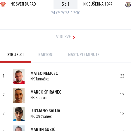
NK SVETI ĐURAĐ
5
:
1
NK BUŠETINA 1947
24.05.2026. 17:30
VIDI SVE
STRIJELCI
KARTONI
NASTUPI / MINUTE
MATEO NEMČEC
1
22
NK Turnašica
MARCO ŠPIRANEC
2
12
NK Kladare
LUCIJANO BALIJA
2
12
NK Otrovanec
MARTIN ŠUBIĆ