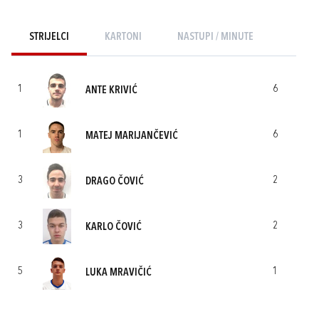
STRIJELCI
KARTONI
NASTUPI / MINUTE
1
6
ANTE KRIVIĆ
1
6
MATEJ MARIJANČEVIĆ
3
2
DRAGO ČOVIĆ
3
2
KARLO ČOVIĆ
5
1
LUKA MRAVIČIĆ