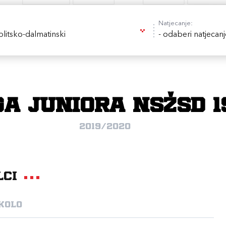
Natjecanje:
litsko-dalmatinski
- odaberi natjecanj
iga juniora NSŽSD 
2019/2020
lci
 kolo