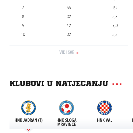
7
55
9,2
8
32
5,3
9
42
7,0
10
32
5,3
VIDI SVE
Klubovi u natjecanju
HNK JADRAN (T)
HNK SLOGA
HNK VAL
MRAVINCE