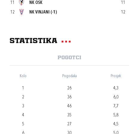
11
NK OSK
11
12
NK VINJANI (-1)
12
Statistika
Pogotci
Kolo
Pogodaka
Prosjek
1
26
4,3
2
36
6,0
3
46
7,7
4
35
5,8
5
27
4,5
6
30
5,0