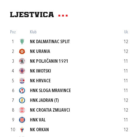
Ljestvica
Poz
Klub
Uk
1
NK DALMATINAC SPLIT
12
2
NK URANIA
12
3
NK POLJIČANIN 1921
11
4
NK IMOTSKI
11
5
NK HRVACE
11
6
HNK SLOGA MRAVINCE
11
7
HNK JADRAN (T)
12
8
NK CROATIA ZMIJAVCI
12
9
HNK VAL
11
10
NK ORKAN
12