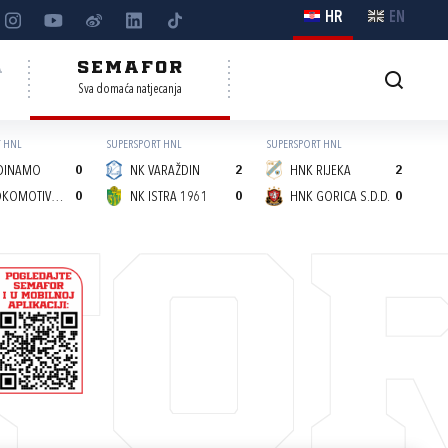
HR
EN
A
SEMAFOR
Sva domaća natjecanja
 HNL
SUPERSPORT HNL
SUPERSPORT HNL
DINAMO
0
NK VARAŽDIN
2
HNK RIJEKA
2
NK LOKOMOTIVA (Z)
0
NK ISTRA 1961
0
HNK GORICA S.D.D.
0
FO