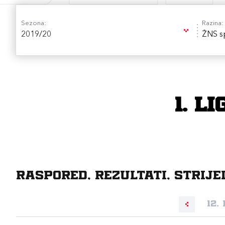
Sezona:
Razina:
2019/20
ŽNS sp
1. l
Raspored, rezultati, strije
12.