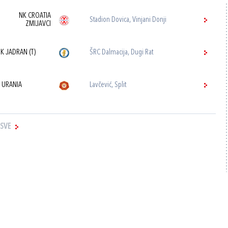
NK CROATIA
Stadion Dovica, Vinjani Donji
ZMIJAVCI
K JADRAN (T)
ŠRC Dalmacija, Dugi Rat
 URANIA
Lavčević, Split
 SVE