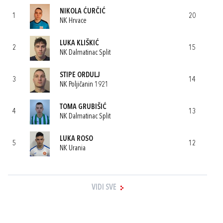
NIKOLA ĆURČIĆ
1
20
NK Hrvace
LUKA KLIŠKIĆ
2
15
NK Dalmatinac Split
STIPE ORDULJ
3
14
NK Poljičanin 1921
TOMA GRUBIŠIĆ
4
13
NK Dalmatinac Split
LUKA ROSO
5
12
NK Urania
VIDI SVE