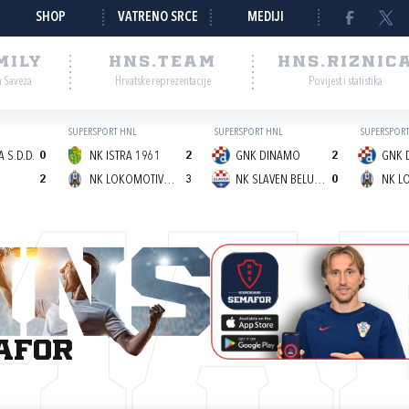
SHOP
VATRENO SRCE
MEDIJI
MILY
HNS.TEAM
HNS.RIZNIC
a Saveza
Hrvatske reprezentacije
Povijest i statistika
SUPERSPORT HNL
SUPERSPORT HNL
SUPERSPORT
 S.D.D.
0
NK ISTRA 1961
2
GNK DINAMO
2
GNK 
2
NK LOKOMOTIVA (Z)
3
NK SLAVEN BELUPO
0
MA
afor