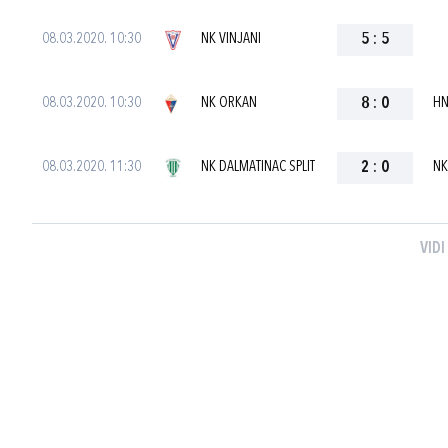
08.03.2020. 10:30
NK VINJANI
5
:
5
08.03.2020. 10:30
NK ORKAN
8
:
0
HN
08.03.2020. 11:30
NK DALMATINAC SPLIT
2
:
0
NK
VIDI