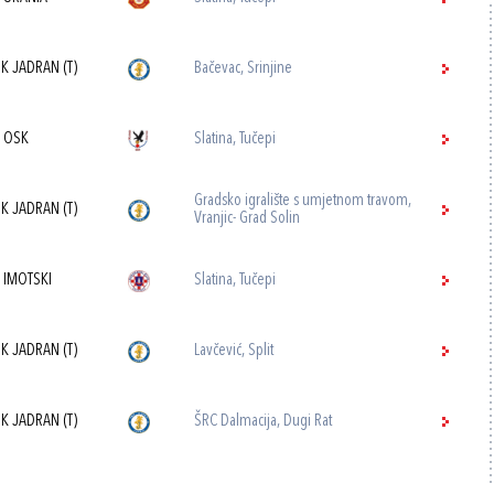
K JADRAN (T)
Bačevac, Srinjine
 OSK
Slatina, Tučepi
Gradsko igralište s umjetnom travom,
K JADRAN (T)
Vranjic- Grad Solin
 IMOTSKI
Slatina, Tučepi
K JADRAN (T)
Lavčević, Split
K JADRAN (T)
ŠRC Dalmacija, Dugi Rat