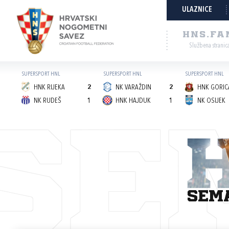
ULAZNICE
HNS.FA
Službena stranic
SUPERSPORT HNL
SUPERSPORT HNL
SUPERSPORT HNL
HNK RIJEKA
2
NK VARAŽDIN
2
HNK GORICA
NK RUDEŠ
1
HNK HAJDUK
1
NK OSIJEK
SE
sem