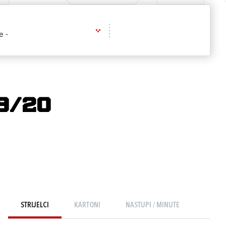
e -
19/20
STRIJELCI
KARTONI
NASTUPI / MINUTE