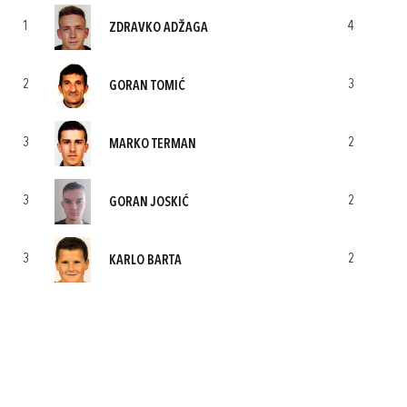
1
4
ZDRAVKO ADŽAGA
2
3
GORAN TOMIĆ
3
2
MARKO TERMAN
3
2
GORAN JOSKIĆ
3
2
KARLO BARTA