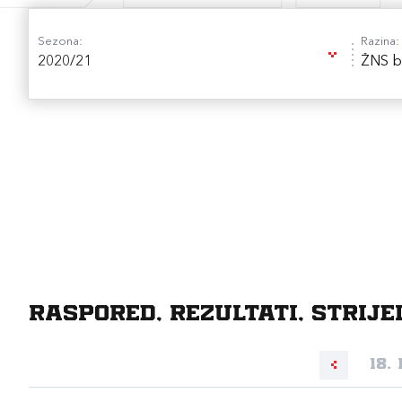
Sezona:
Razina:
2020/21
ŽNS b
Raspored, rezultati, strije
18.