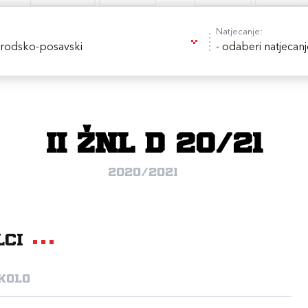
Natjecanje:
rodsko-posavski
- odaberi natjecanj
II ŽNL D 20/21
2020/2021
lci
 kolo