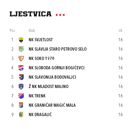
Ljestvica
Poz
Klub
Uk
1
NK SVJETLOST
16
2
NK SLAVIJA STARO PETROVO SELO
16
3
NK SOKO 1970
16
4
NK SLOBODA GORNJI BOGIĆEVCI
16
5
NK SLAVONIJA BODOVALJCI
16
6
Ž NK MLADOST MALINO
16
7
NK TRENK
16
8
NK GRANIČAR MAGIĆ MALA
16
9
NK DRAGALIĆ
16