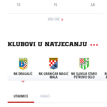
10
15
3,8
VIDI SVE
Klubovi u natjecanju
NK DRAGALIĆ
NK GRANIČAR MAGIĆ
NK SLAVIJA STARO
N
MALA
PETROVO SELO
UTAKMICE
IGRAČI