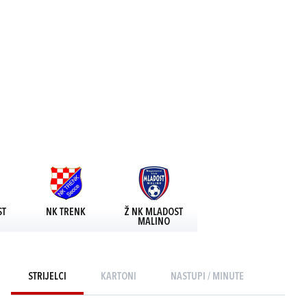
ST
NK TRENK
Ž NK MLADOST
MALINO
STRIJELCI
KARTONI
NASTUPI / MINUTE