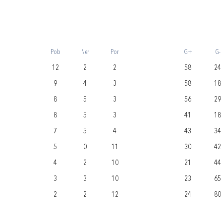
Pob
Ner
Por
G+
G-
12
2
2
58
24
9
4
3
58
18
8
5
3
56
29
8
5
3
41
18
7
5
4
43
34
5
0
11
30
42
4
2
10
21
44
3
3
10
23
65
2
2
12
24
80