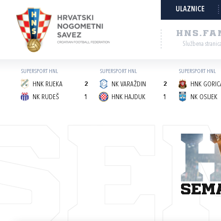
ULAZNICE
HNS.FA
Službena stranic
SUPERSPORT HNL
SUPERSPORT HNL
SUPERSPORT HNL
HNK RIJEKA
2
NK VARAŽDIN
2
HNK GORICA
NK RUDEŠ
1
HNK HAJDUK
1
NK OSIJEK
SE
sem