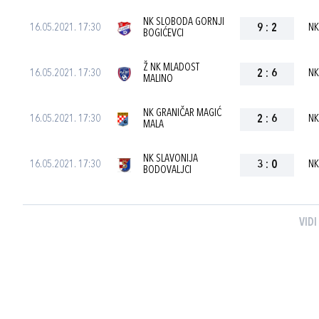
NK SLOBODA GORNJI
16.05.2021. 17:30
9
:
2
NK
BOGIĆEVCI
Ž NK MLADOST
16.05.2021. 17:30
2
:
6
NK
MALINO
NK GRANIČAR MAGIĆ
16.05.2021. 17:30
2
:
6
NK
MALA
NK SLAVONIJA
16.05.2021. 17:30
3
:
0
NK
BODOVALJCI
VIDI