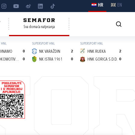
HR
EN
A
SEMAFOR
Sva domaća natjecanja
 HNL
SUPERSPORT HNL
SUPERSPORT HNL
DINAMO
0
NK VARAŽDIN
2
HNK RIJEKA
2
NK LOKOMOTIVA (Z)
0
NK ISTRA 1961
0
HNK GORICA S.D.D.
0
FO