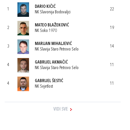
DARIO KIČIĆ
1
22
NK Slavonija Bodovaljci
MATEO BLAŽEKOVIĆ
2
19
NK Soko 1970
MARIJAN MIHALJEVIĆ
3
14
NK Slavija Staro Petrovo Selo
GABRIJEL AKMAČIĆ
4
11
NK Slavija Staro Petrovo Selo
GABRIJEL ŠESTIĆ
4
11
NK Svjetlost
VIDI SVE