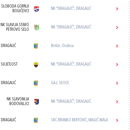
 SLOBODA GORNJI
NK "DRAGALIĆ", DRAGALIĆ
BOGIĆEVCI
NK SLAVIJA STARO
NK "DRAGALIĆ", DRAGALIĆ
PETROVO SELO
 DRAGALIĆ
Brišće, Orubica
 SVJETLOST
NK "DRAGALIĆ", DRAGALIĆ
 DRAGALIĆ
GAJ, SEOCE
NK SLAVONIJA
NK "DRAGALIĆ", DRAGALIĆ
BODOVALJCI
 DRAGALIĆ
SRC BRANKO BERTOVIĆ, MAGIĆ MALA