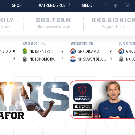
SHOP
VATRENO SRCE
MEDIJI
MILY
HNS.TEAM
HNS.RIZNIC
a Saveza
Hrvatske reprezentacije
Povijest i statistika
SUPERSPORT HNL
SUPERSPORT HNL
SUPERSPORT
 S.D.D.
0
NK ISTRA 1961
2
GNK DINAMO
2
GNK 
2
NK LOKOMOTIVA (Z)
3
NK SLAVEN BELUPO
0
MA
afor