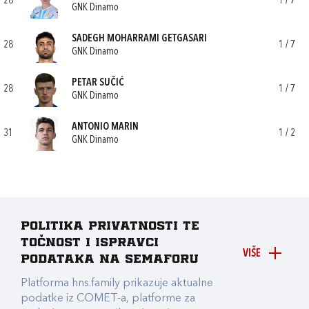
28
1 / 7
GNK Dinamo
SADEGH MOHARRAMI GETGASARI
28
1 / 7
GNK Dinamo
PETAR SUČIĆ
28
1 / 7
GNK Dinamo
ANTONIO MARIN
31
1 / 2
GNK Dinamo
Politika privatnosti te
točnost i ispravci
VIŠE
podataka na Semaforu
Platforma hns.family prikazuje aktualne
podatke iz COMET-a, platforme za