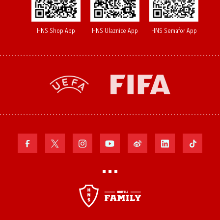
HNS Shop App
HNS Ulaznice App
HNS Semafor App