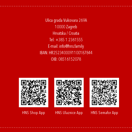
Ulica grada Vukovara 269A
10000 Zagreb
Hrvatska / Croatia
Tel:
+385 1 2361555
E-mail:
info@hns.family
IBAN: HR2523400091100187844
OIB: 08516152078
HNS Shop App
HNS Ulaznice App
HNS Semafor App