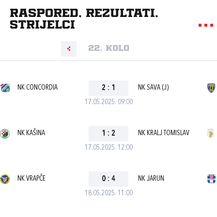
Raspored, rezultati,
strijelci
22. kolo
NK CONCORDIA
2
:
1
NK SAVA (J)
17.05.2025. 09:00
NK KAŠINA
1
:
2
NK KRALJ TOMISLAV
17.05.2025. 12:00
NK VRAPČE
0
:
4
NK JARUN
18.05.2025. 11:00