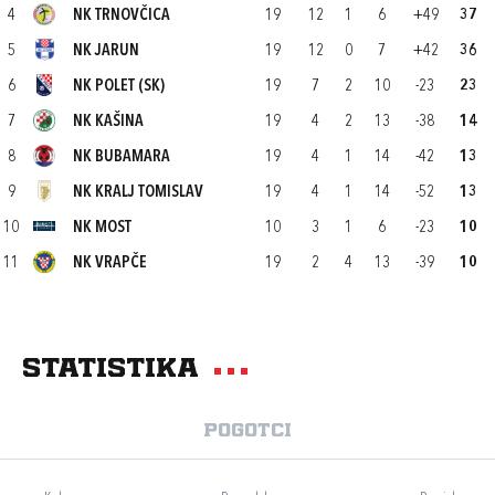
4
NK TRNOVČICA
19
12
1
6
+49
37
5
NK JARUN
19
12
0
7
+42
36
6
NK POLET (SK)
19
7
2
10
-23
23
7
NK KAŠINA
19
4
2
13
-38
14
8
NK BUBAMARA
19
4
1
14
-42
13
9
NK KRALJ TOMISLAV
19
4
1
14
-52
13
10
NK MOST
10
3
1
6
-23
10
11
NK VRAPČE
19
2
4
13
-39
10
Statistika
Pogotci