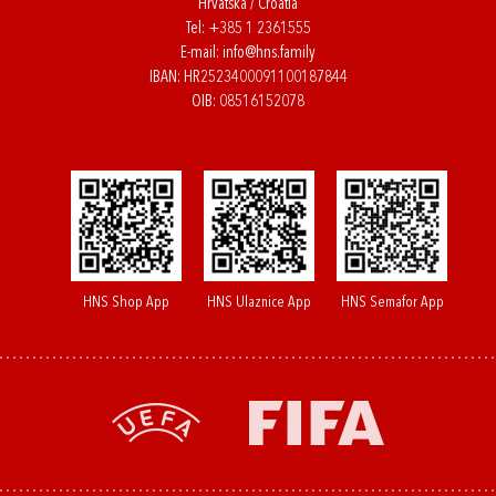
Hrvatska / Croatia
Tel:
+385 1 2361555
E-mail:
info@hns.family
IBAN: HR2523400091100187844
OIB: 08516152078
HNS Shop App
HNS Ulaznice App
HNS Semafor App