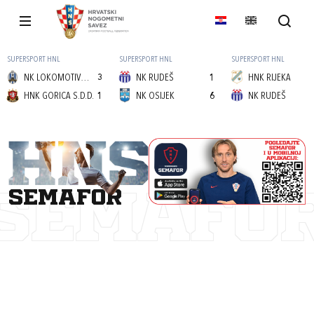
SUPERSPORT HNL
SUPERSPORT HNL
SUPERSPORT HNL
NK LOKOMOTIVA (Z)
3
NK RUDEŠ
1
HNK RIJEKA
HNK GORICA S.D.D.
1
NK OSIJEK
6
NK RUDEŠ
semafor
SEMAFO