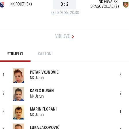
NK HRVATSKI
NK POLET (SK)
0
:
2
DRAGOVOLJAC (Z)
27.05.2025. 20:30
VIDI SVE
STRIJELCI
KARTONI
PETAR VOJNOVIĆ
1
5
NK Jarun
KARLO RUSAN
2
2
NK Jarun
MARIN FLORANI
3
1
NK Jarun
LUKA JAKOPOVIĆ