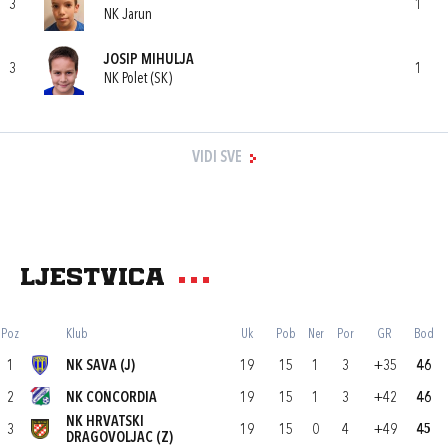
3
1
NK Jarun
JOSIP MIHULJA
3
1
NK Polet (SK)
VIDI SVE
Ljestvica
Poz
Klub
Uk
Pob
Ner
Por
GR
Bod
1
NK SAVA (J)
19
15
1
3
+35
46
2
NK CONCORDIA
19
15
1
3
+42
46
NK HRVATSKI
3
19
15
0
4
+49
45
DRAGOVOLJAC (Z)