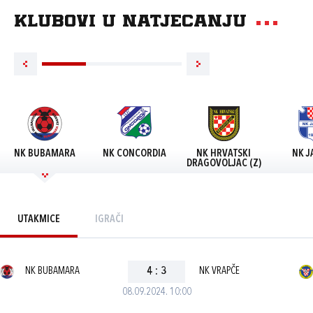
Klubovi u natjecanju
NK BUBAMARA
NK CONCORDIA
NK HRVATSKI
NK J
DRAGOVOLJAC (Z)
UTAKMICE
IGRAČI
NK BUBAMARA
4
:
3
NK VRAPČE
08.09.2024. 10:00