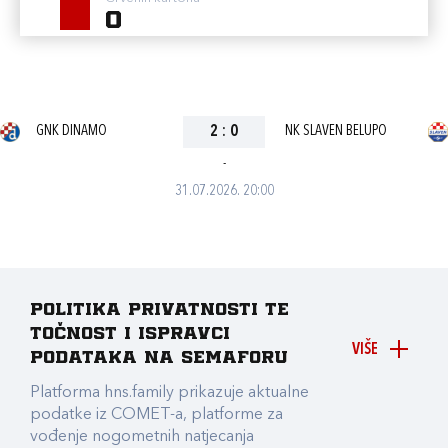
0
GNK DINAMO
2
:
0
NK SLAVEN BELUPO
-
31.07.2026. 20:00
Politika privatnosti te
točnost i ispravci
VIŠE
podataka na Semaforu
Platforma hns.family prikazuje aktualne
podatke iz COMET-a, platforme za
vođenje nogometnih natjecanja