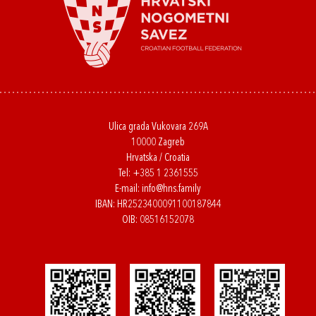
Ulica grada Vukovara 269A
10000 Zagreb
Hrvatska / Croatia
Tel:
+385 1 2361555
E-mail:
info@hns.family
IBAN: HR2523400091100187844
OIB: 08516152078