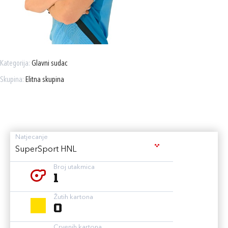
Kategorija:
Glavni sudac
Skupina:
Elitna skupina
Natjecanje
SuperSport HNL
Broj utakmica
1
Žutih kartona
0
Crvenih kartona