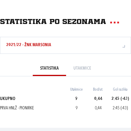
Statistika po sezonama
2021/22 - ŽNK MARSONIA
STATISTIKA
UTAKMICE
Utakmice
Bod/ut.
Gol razlika
UKUPNO
9
0,44
2:45 (-43)
PRVA HNLŽ - PIONIRKE
9
0,44
2:45 (-43)