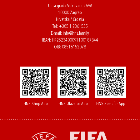
Ulica grada Vukovara 269A
10000 Zagreb
Hrvatska / Croatia
Tel:
+385 1 2361555
E-mail:
info@hns.family
IBAN: HR2523400091100187844
OIB: 08516152078
HNS Shop App
HNS Ulaznice App
HNS Semafor App