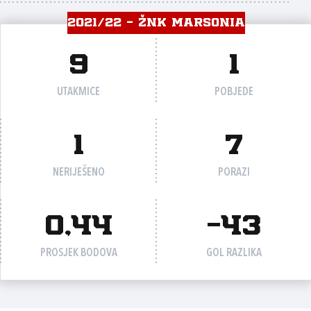
2021/22 - ŽNK MARSONIA
9
1
UTAKMICE
POBJEDE
1
7
NERIJEŠENO
PORAZI
0,44
-43
PROSJEK BODOVA
GOL RAZLIKA