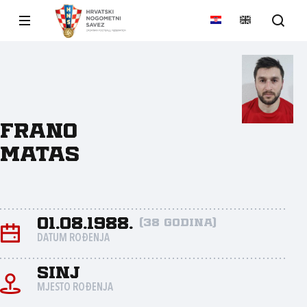
Frano
Matas
01.08.1988.
(38 godina)
DATUM ROĐENJA
Sinj
MJESTO ROĐENJA