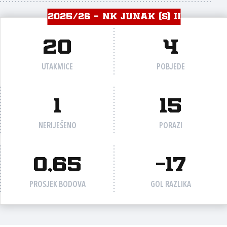
2025/26 - NK JUNAK (S) II
20
4
UTAKMICE
POBJEDE
1
15
NERIJEŠENO
PORAZI
0,65
-17
PROSJEK BODOVA
GOL RAZLIKA