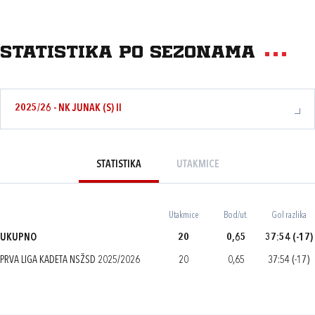
Statistika po sezonama
2025/26 - NK JUNAK (S) II
STATISTIKA
UTAKMICE
Utakmice
Bod/ut.
Gol razlika
UKUPNO
20
0,65
37:54 (-17)
PRVA LIGA KADETA NSŽSD 2025/2026
20
0,65
37:54 (-17)