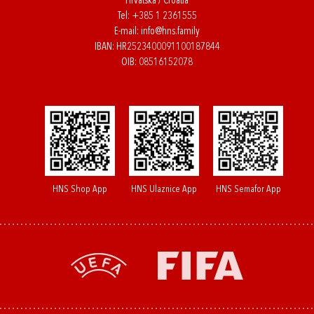
Hrvatska / Croatia
Tel:
+385 1 2361555
E-mail:
info@hns.family
IBAN: HR2523400091100187844
OIB: 08516152078
HNS Shop App
HNS Ulaznice App
HNS Semafor App