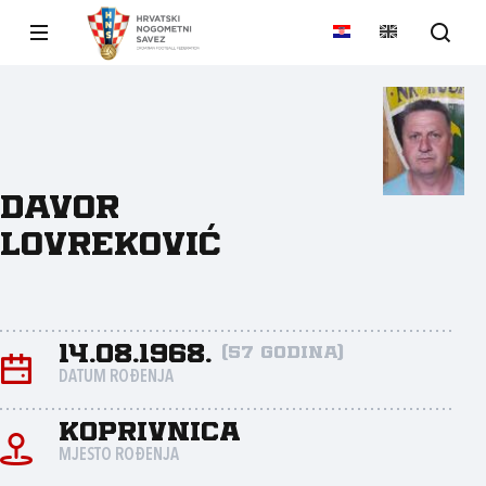
Davor
Lovreković
14.08.1968.
(57 godina)
DATUM ROĐENJA
Koprivnica
MJESTO ROĐENJA