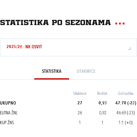
Statistika po sezonama
2025/26 - NK OSVIT
STATISTIKA
UTAKMICE
Utakmice
Bod/ut.
Gol razlika
UKUPNO
27
0,93
47:70 (-23)
ELITNA ŽNL
26
0,92
46:69 (-23)
KUP ŽNS
1
1
1:1 (+0)