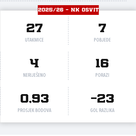
2025/26 - NK OSVIT
27
7
UTAKMICE
POBJEDE
4
16
NERIJEŠENO
PORAZI
0,93
-23
PROSJEK BODOVA
GOL RAZLIKA