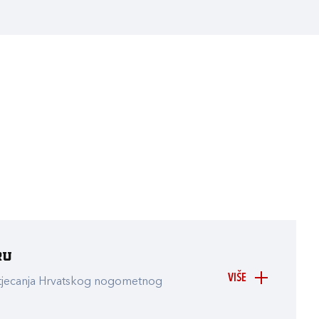
ru
VIŠE
atjecanja Hrvatskog nogometnog