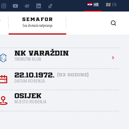
HR
EN
A
SEMAFOR
Sva domaća natjecanja
NK Varaždin
TRENUTNI KLUB
22.10.1972.
(53 godine)
DATUM ROĐENJA
Osijek
MJESTO ROĐENJA