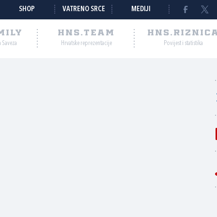
SHOP
VATRENO SRCE
MEDIJI
MILY
HNS.TEAM
HNS.RIZNIC
a Saveza
Hrvatske reprezentacije
Povijest i statistika