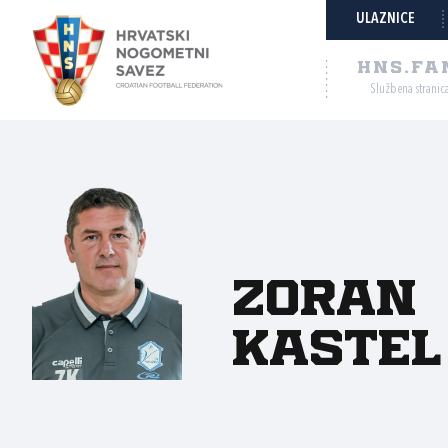
ULAZNICE
HNS.FA
Službena stranic
Zoran
Kastel