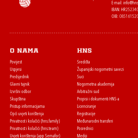
E-mail:
info@hns
IBAN: HR2523
OIB: 08516152
O nama
HNS
Povijest
Središta
Uspjesi
Županijski nogometni savezi
Predsjednik
Suci
Glavni tajnik
Nogometna akademija
Izvršni odbor
Arbitražni sud
Skupština
Propisi i dokumenti HNS-a
Pristup informacijama
Licenciranje
Opći uvjeti korištenja
Registracije
Privatnost i kolačići (hns.family)
Međunarodni transferi
Privatnost i kolačići (hns.team)
Posrednici
Uvjeti korištenja (app Semafor)
Mediji