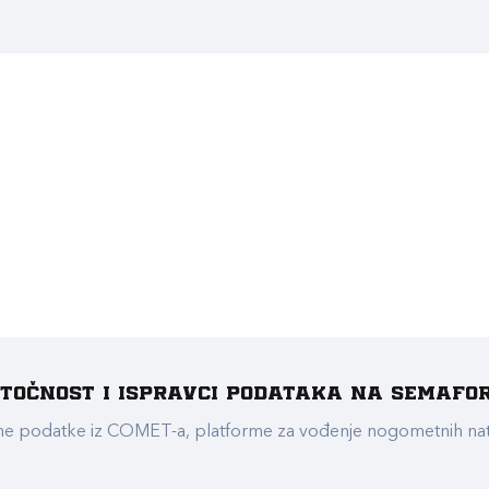
e točnost i ispravci podataka na Semafo
ualne podatke iz COMET-a, platforme za vođenje nogometnih n