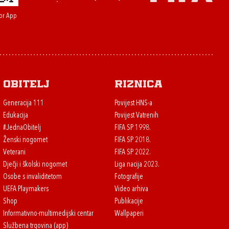
or App
Obitelj
Riznica
Generacija 111
Povijest HNS-a
Edukacija
Povijest Vatrenih
#JednaObitelj
FIFA SP 1998.
Ženski nogomet
FIFA SP 2018.
Veterani
FIFA SP 2022.
Dječji i školski nogomet
Liga nacija 2023.
Osobe s invaliditetom
Fotografije
UEFA Playmakers
Video arhiva
Shop
Publikacije
Informativno-multimedijski centar
Wallpaperi
Službena trgovina (app)