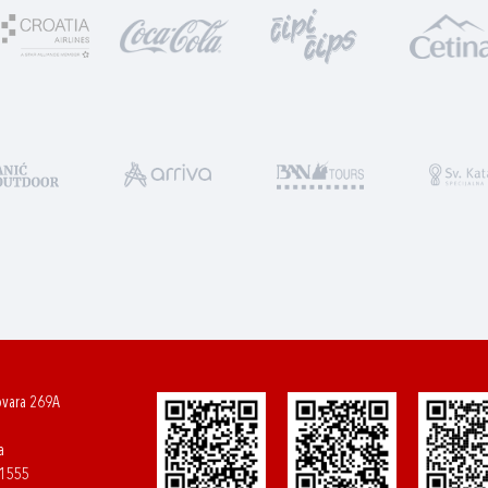
ovara 269A
a
61555