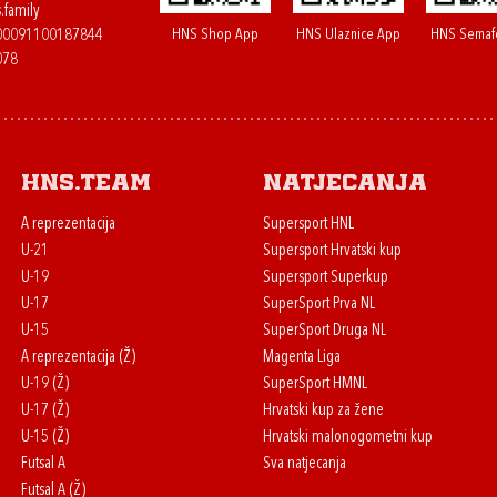
.family
HNS Shop App
HNS Ulaznice App
HNS Semaf
400091100187844
078
HNS.team
Natjecanja
A reprezentacija
Supersport HNL
U-21
Supersport Hrvatski kup
U-19
Supersport Superkup
U-17
SuperSport Prva NL
U-15
SuperSport Druga NL
A reprezentacija (Ž)
Magenta Liga
U-19 (Ž)
SuperSport HMNL
U-17 (Ž)
Hrvatski kup za žene
U-15 (Ž)
Hrvatski malonogometni kup
Futsal A
Sva natjecanja
Futsal A (Ž)