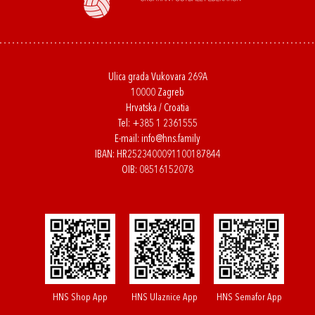
Ulica grada Vukovara 269A
10000 Zagreb
Hrvatska / Croatia
Tel:
+385 1 2361555
E-mail:
info@hns.family
IBAN: HR2523400091100187844
OIB: 08516152078
HNS Shop App
HNS Ulaznice App
HNS Semafor App