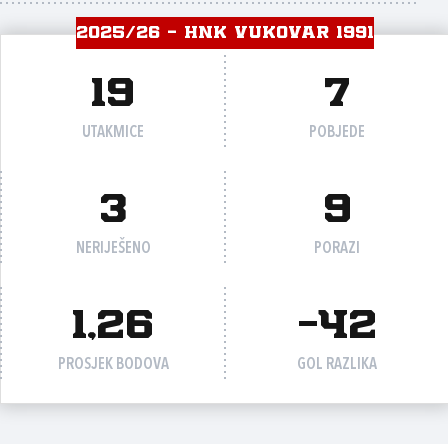
2025/26 - HNK VUKOVAR 1991
19
7
UTAKMICE
POBJEDE
3
9
NERIJEŠENO
PORAZI
1,26
-42
PROSJEK BODOVA
GOL RAZLIKA