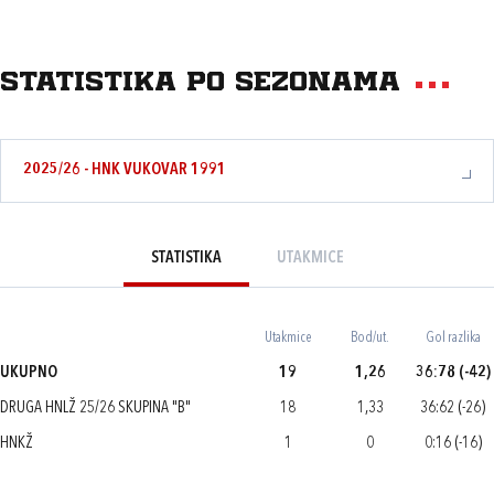
Statistika po sezonama
2025/26 - HNK VUKOVAR 1991
STATISTIKA
UTAKMICE
Utakmice
Bod/ut.
Gol razlika
UKUPNO
19
1,26
36:78 (-42)
DRUGA HNLŽ 25/26 SKUPINA "B"
18
1,33
36:62 (-26)
HNKŽ
1
0
0:16 (-16)