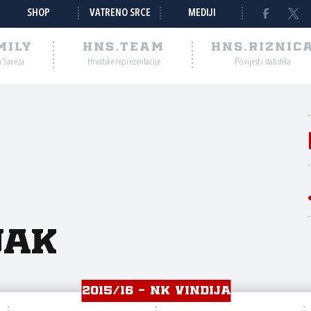
SHOP
VATRENO SRCE
MEDIJI
MILY
HNS.TEAM
HNS.RIZNIC
a Saveza
Hrvatske reprezentacije
Povijest i statistika
jak
2015/16 - NK VINDIJA