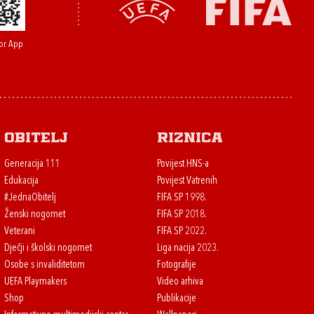
or App
Obitelj
Riznica
Generacija 111
Povijest HNS-a
Edukacija
Povijest Vatrenih
#JednaObitelj
FIFA SP 1998.
Ženski nogomet
FIFA SP 2018.
Veterani
FIFA SP 2022.
Dječji i školski nogomet
Liga nacija 2023.
Osobe s invaliditetom
Fotografije
UEFA Playmakers
Video arhiva
Shop
Publikacije