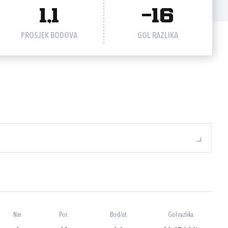
1,1
-16
PROSJEK BODOVA
GOL RAZLIKA
Ner.
Por.
Bod/ut.
Gol razlika