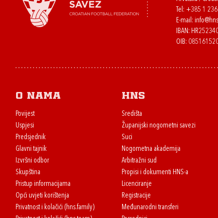
Tel:
+385 1 23
E-mail:
info@hns
IBAN: HR2523
OIB: 08516152
O nama
HNS
Povijest
Središta
Uspjesi
Županijski nogometni savezi
Predsjednik
Suci
Glavni tajnik
Nogometna akademija
Izvršni odbor
Arbitražni sud
Skupština
Propisi i dokumenti HNS-a
Pristup informacijama
Licenciranje
Opći uvjeti korištenja
Registracije
Privatnost i kolačići (hns.family)
Međunarodni transferi