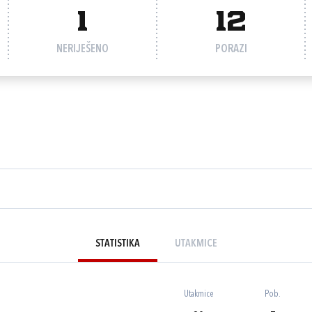
1
12
NERIJEŠENO
PORAZI
STATISTIKA
UTAKMICE
Utakmice
Pob.