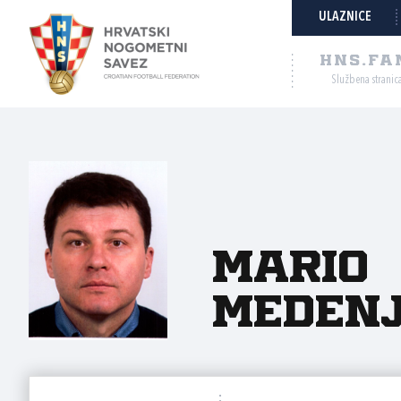
ULAZNICE
HNS.FA
Službena stranic
Mario
Meden