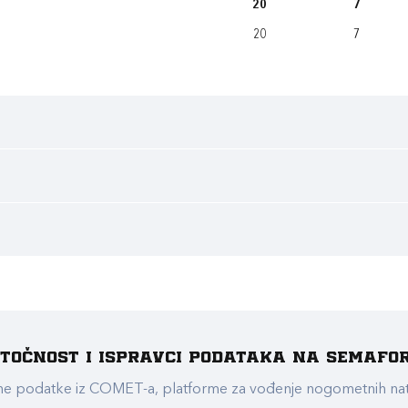
20
7
20
7
e točnost i ispravci podataka na Semafo
ualne podatke iz COMET-a, platforme za vođenje nogometnih n