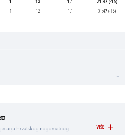
1
12
1,1
31:47 (-16)
1
12
1,1
31:47 (-16)
ru
VIŠE
atjecanja Hrvatskog nogometnog