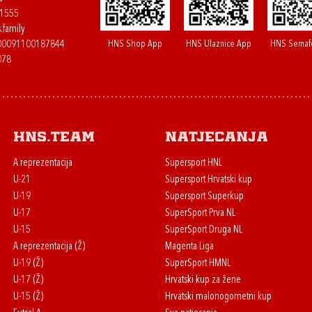
61555
.family
HNS Shop App
HNS Ulaznice App
HNS Semaf
400091100187844
078
HNS.team
Natjecanja
A reprezentacija
Supersport HNL
U-21
Supersport Hrvatski kup
U-19
Supersport Superkup
U-17
SuperSport Prva NL
U-15
SuperSport Druga NL
A reprezentacija (Ž)
Magenta Liga
U-19 (Ž)
SuperSport HMNL
U-17 (Ž)
Hrvatski kup za žene
U-15 (Ž)
Hrvatski malonogometni kup