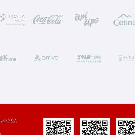
ovara 269A
a