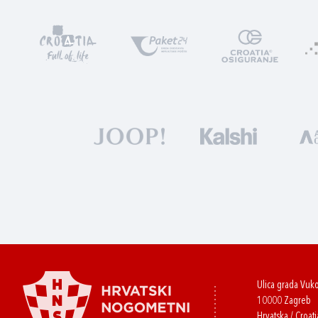
Ulica grada Vuk
10000 Zagreb
Hrvatska / Croati