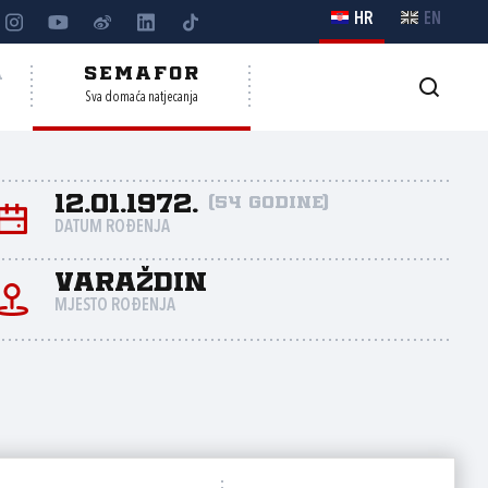
HR
EN
A
SEMAFOR
Sva domaća natjecanja
12.01.1972.
(54 godine)
DATUM ROĐENJA
Varaždin
MJESTO ROĐENJA