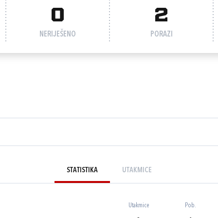
0
2
NERIJEŠENO
PORAZI
STATISTIKA
UTAKMICE
Utakmice
Pob.