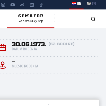
HR
EN
A
SEMAFOR
Sva domaća natjecanja
30.06.1973.
(53 godine)
DATUM ROĐENJA
-
MJESTO ROĐENJA