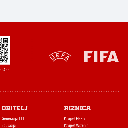
or App
Obitelj
Riznica
Generacija 111
Povijest HNS-a
Edukacija
Povijest Vatrenih