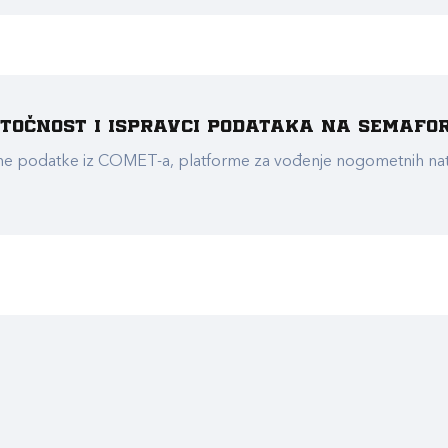
e točnost i ispravci podataka na Semafo
ualne podatke iz COMET-a, platforme za vođenje nogometnih n