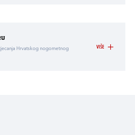
ru
VIŠE
atjecanja Hrvatskog nogometnog