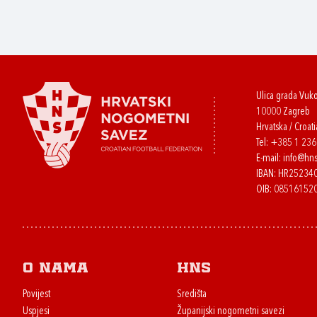
Ulica grada Vuk
10000 Zagreb
Hrvatska / Croati
Tel:
+385 1 23
E-mail:
info@hns
IBAN: HR2523
OIB: 08516152
O nama
HNS
Povijest
Središta
Uspjesi
Županijski nogometni savezi