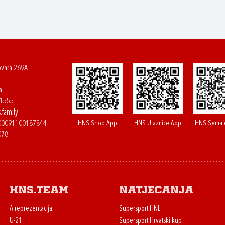
ovara 269A
a
61555
.family
HNS Shop App
HNS Ulaznice App
HNS Semaf
400091100187844
078
HNS.team
Natjecanja
A reprezentacija
Supersport HNL
U-21
Supersport Hrvatski kup