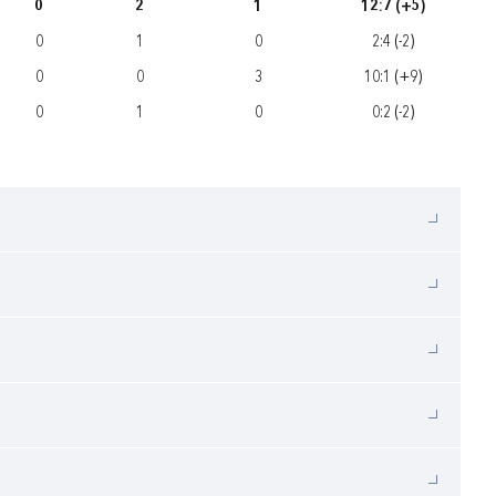
0
2
1
12:7 (+5)
0
1
0
2:4 (-2)
0
0
3
10:1 (+9)
0
1
0
0:2 (-2)