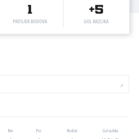
1
+5
PROSJEK BODOVA
GOL RAZLIKA
Ner.
Por.
Bod/ut.
Gol razlika