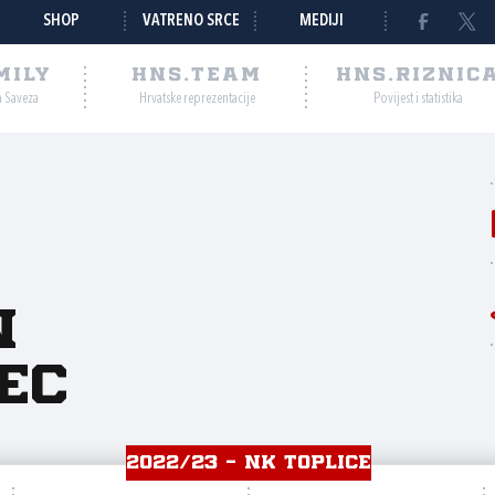
SHOP
VATRENO SRCE
MEDIJI
MILY
HNS.TEAM
HNS.RIZNIC
a Saveza
Hrvatske reprezentacije
Povijest i statistika
n
ec
2022/23 - NK TOPLICE