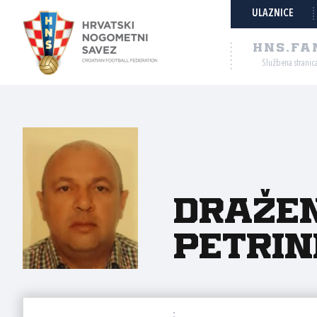
ULAZNICE
HNS.FA
Službena stranic
Draže
Petrin