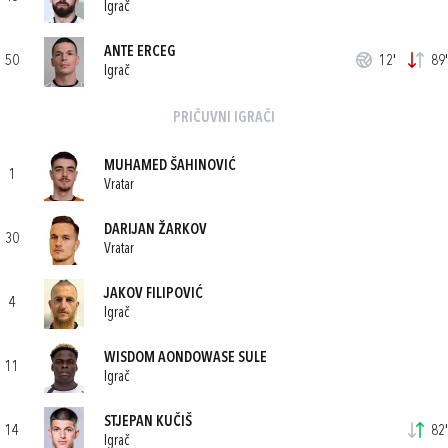
Igrač
ANTE ERCEG
50
12'
89'
Igrač
PRIČUVNI IGRAČI
MUHAMED ŠAHINOVIĆ
1
Vratar
DARIJAN ŽARKOV
30
Vratar
JAKOV FILIPOVIĆ
4
Igrač
WISDOM AONDOWASE SULE
11
Igrač
STJEPAN KUČIŠ
14
82'
Igrač