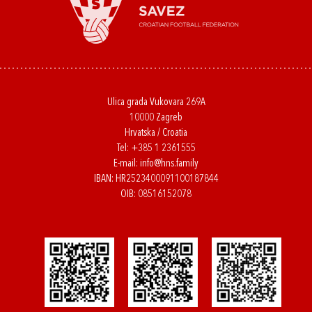
Ulica grada Vukovara 269A
10000 Zagreb
Hrvatska / Croatia
Tel:
+385 1 2361555
E-mail:
info@hns.family
IBAN: HR2523400091100187844
OIB: 08516152078