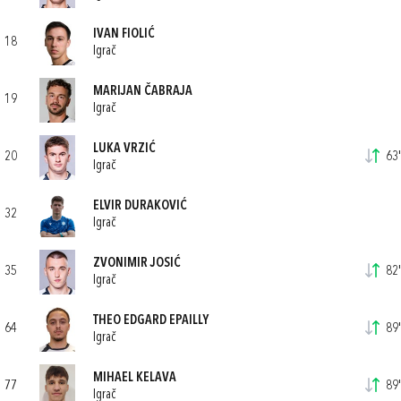
IVAN FIOLIĆ
18
Igrač
MARIJAN ČABRAJA
19
Igrač
LUKA VRZIĆ
20
63'
Igrač
ELVIR DURAKOVIĆ
32
Igrač
ZVONIMIR JOSIĆ
35
82'
Igrač
THEO EDGARD EPAILLY
64
89'
Igrač
MIHAEL KELAVA
77
89'
Igrač