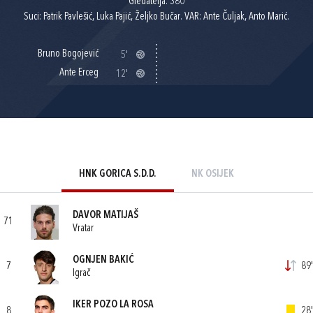
Gledatelja: 380
Suci: Patrik Pavlešić, Luka Pajić, Željko Bučar. VAR: Ante Čuljak, Anto Marić.
Bruno Bogojević
5'
Ante Erceg
12'
HNK GORICA S.D.D.
NK OSIJEK
DAVOR MATIJAŠ
71
Vratar
OGNJEN BAKIĆ
7
89'
Igrač
IKER POZO LA ROSA
8
28'