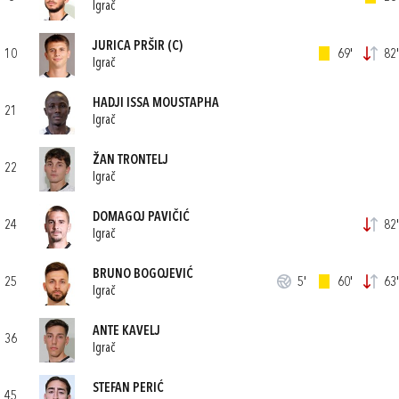
Igrač
JURICA PRŠIR
(C)
10
69'
82'
Igrač
HADJI ISSA MOUSTAPHA
21
Igrač
ŽAN TRONTELJ
22
Igrač
DOMAGOJ PAVIČIĆ
24
82'
Igrač
BRUNO BOGOJEVIĆ
25
5'
60'
63'
Igrač
ANTE KAVELJ
36
Igrač
STEFAN PERIĆ
45