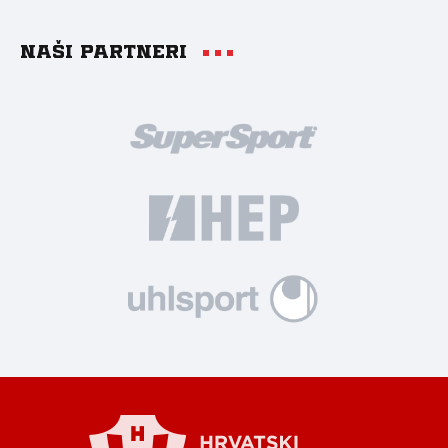
Naši partneri