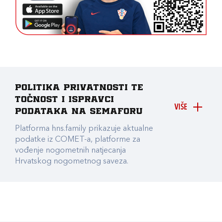
Politika privatnosti te
točnost i ispravci
VIŠE
podataka na Semaforu
Platforma hns.family prikazuje aktualne
podatke iz COMET-a, platforme za
vođenje nogometnih natjecanja
Hrvatskog nogometnog saveza.