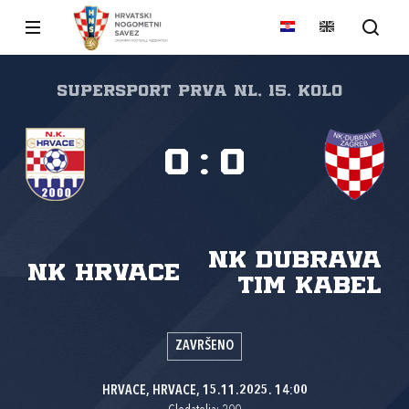
SuperSport Prva NL, 15. kolo
0
:
0
NK Dubrava
NK Hrvace
Tim Kabel
ZAVRŠENO
HRVACE, HRVACE, 15.11.2025. 14:00