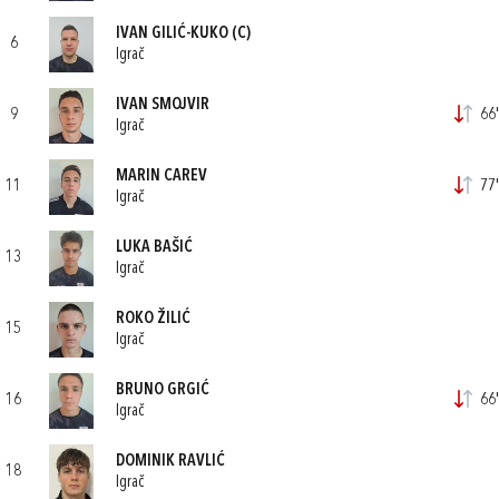
IVAN GILIĆ-KUKO
(C)
6
Igrač
IVAN SMOJVIR
9
66'
Igrač
MARIN CAREV
11
77'
Igrač
LUKA BAŠIĆ
13
Igrač
ROKO ŽILIĆ
15
Igrač
BRUNO GRGIĆ
16
66'
Igrač
DOMINIK RAVLIĆ
18
Igrač