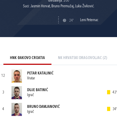
Gledatelja: 200
Suci: Jasmin Horvat, Bruno Premužaj, Luka Živković.
Leni Peternac
24'
HNK ĐAKOVO CROATIA
NK HRVATSKI DRAGOVOLJAC (Z)
PETAR KATALINIĆ
12
Vratar
DUJE BATINIĆ
3
43'
Igrač
BRUNO DAMJANOVIĆ
4
34'
Igrač