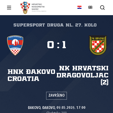
SuperSport Druga NL, 27. kolo
0
:
1
NK Hrvatski
HNK Đakovo
dragovoljac
Croatia
(Z)
ZAVRŠENO
ĐAKOVO, ĐAKOVO, 09.05.2026. 17:00