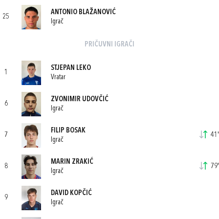
ANTONIO BLAŽANOVIĆ
25
Igrač
PRIČUVNI IGRAČI
STJEPAN LEKO
1
Vratar
ZVONIMIR UDOVČIĆ
6
Igrač
FILIP BOSAK
7
41'
Igrač
MARIN ZRAKIĆ
8
79'
Igrač
DAVID KOPČIĆ
9
Igrač