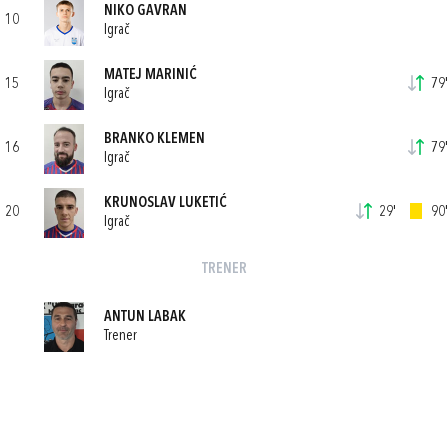
NIKO GAVRAN
10
Igrač
MATEJ MARINIĆ
15
79'
Igrač
BRANKO KLEMEN
16
79'
Igrač
KRUNOSLAV LUKETIĆ
20
29'
90'
Igrač
TRENER
ANTUN LABAK
Trener