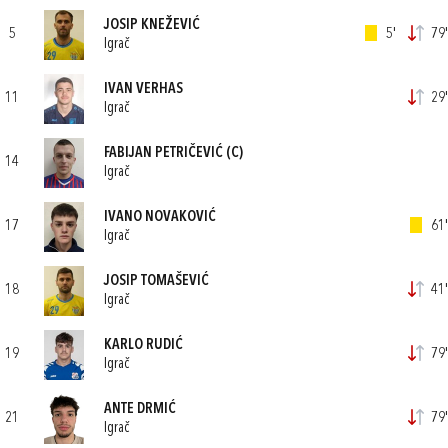
JOSIP KNEŽEVIĆ
5
5'
79'
Igrač
IVAN VERHAS
11
29'
Igrač
FABIJAN PETRIČEVIĆ
(C)
14
Igrač
IVANO NOVAKOVIĆ
17
61'
Igrač
JOSIP TOMAŠEVIĆ
18
41'
Igrač
KARLO RUDIĆ
19
79'
Igrač
ANTE DRMIĆ
21
79'
Igrač