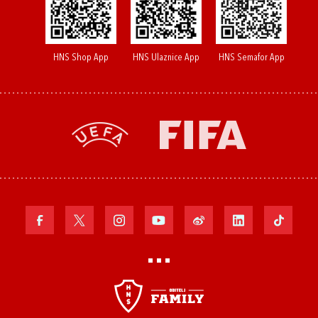
HNS Shop App
HNS Ulaznice App
HNS Semafor App