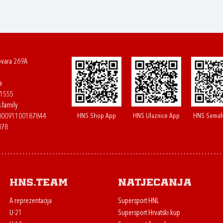
ovara 269A
a
61555
.family
HNS Shop App
HNS Ulaznice App
HNS Semaf
400091100187844
078
HNS.team
Natjecanja
A reprezentacija
Supersport HNL
U-21
Supersport Hrvatski kup