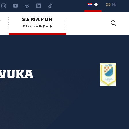
HR
EN
A
SEMAFOR
Sva domaća natjecanja
 Vuka