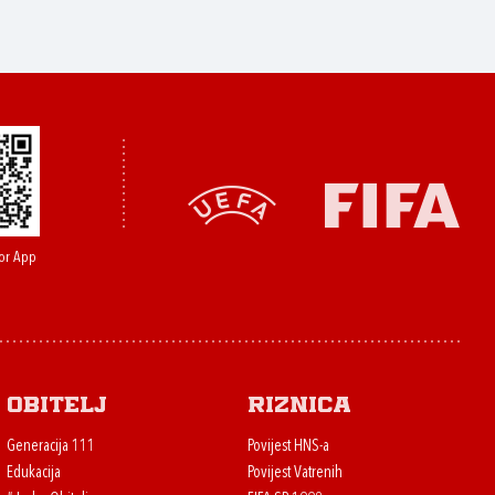
or App
Obitelj
Riznica
Generacija 111
Povijest HNS-a
Edukacija
Povijest Vatrenih