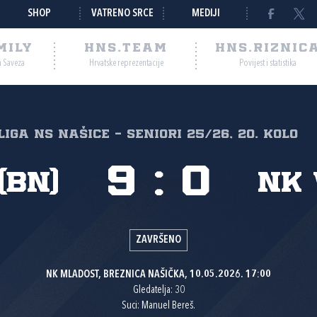
SHOP
VATRENO SRCE
MEDIJI
MILY
HNS.TEAM
HNS.RIZNIC
a Saveza
Hrvatske reprezentacije
Povijest i statistika
LIGA NS Našice - Seniori 25/26, 20. kolo
9
:
0
(BN)
NK
ZAVRŠENO
NK MLADOST, BREZNICA NAŠIČKA, 10.05.2026. 17:00
Gledatelja: 30
Suci: Manuel Bereš.