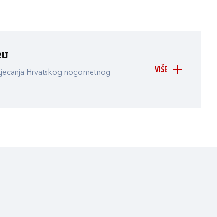
ru
VIŠE
atjecanja Hrvatskog nogometnog