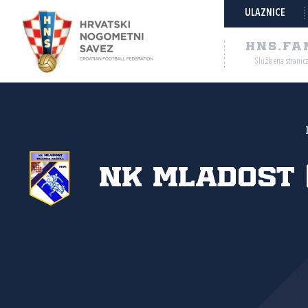
ULAZNICE
HNS.FA
Službena stranic
NK Mladost 