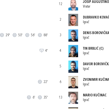
JOSIP AUGUSTINO
12
Vratar
DUBRAVKO KOVA
2
Igrač
DENIS BOROVIČK
29'
50'
56'
88'
3
Igrač
TIN BRBLIĆ
(C)
4'
4
Igrač
DAVOR BOROVIČK
5
Igrač
ZVONIMIR KUČIN
22'
6
Igrač
MARIO KUČINAC
6'
35'
13
Igrač