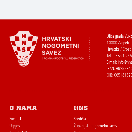
Ulica grada Vuk
10000 Zagreb
Hrvatska / Croati
Tel:
+385 1 23
E-mail:
info@hns
IBAN: HR2523
OIB: 08516152
O nama
HNS
Povijest
Središta
Uspjesi
Županijski nogometni savezi