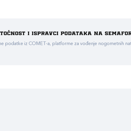
e točnost i ispravci podataka na Semafo
ualne podatke iz COMET-a, platforme za vođenje nogometnih n