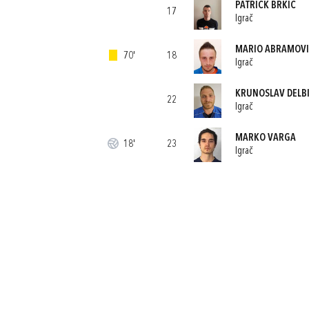
PATRICK BRKIĆ
17
Igrač
MARIO ABRAMOV
70'
18
Igrač
KRUNOSLAV DELB
22
Igrač
MARKO VARGA
18'
23
Igrač