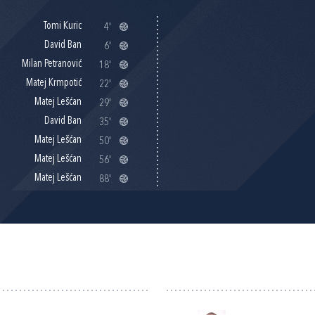
Tomi Kuric
4'
David Ban
6'
Milan Petranović
18'
Matej Krmpotić
22'
Matej Lešćan
29'
David Ban
35'
Matej Lešćan
50'
Matej Lešćan
56'
Matej Lešćan
88'