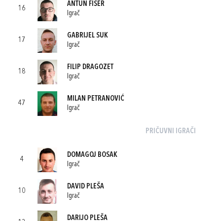
ANTUN FIŠER
16
Igrač
GABRIJEL SUK
17
Igrač
FILIP DRAGOZET
18
Igrač
MILAN PETRANOVIĆ
47
Igrač
PRIČUVNI IGRAČI
DOMAGOJ BOSAK
4
Igrač
DAVID PLEŠA
10
Igrač
DARIJO PLEŠA