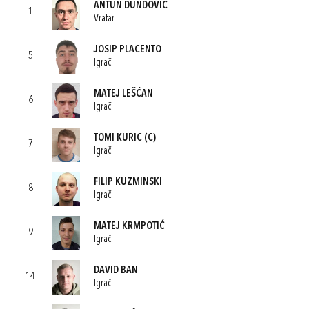
ANTUN DUNDOVIĆ
1
Vratar
JOSIP PLACENTO
5
Igrač
MATEJ LEŠĆAN
6
Igrač
TOMI KURIC
(C)
7
Igrač
FILIP KUZMINSKI
8
Igrač
MATEJ KRMPOTIĆ
9
Igrač
DAVID BAN
14
Igrač