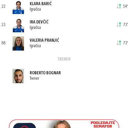
KLARA BARIĆ
22
54'
Igračica
IRA DEVČIĆ
23
73'
Igračica
VALERIA PRANJIĆ
88
73'
Igračica
TRENER
ROBERTO BOGNAR
Trener