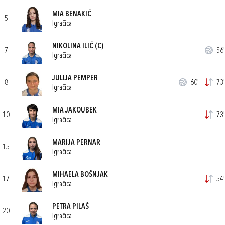
MIA BENAKIĆ
5
Igračica
NIKOLINA ILIĆ
(C)
7
56'
Igračica
JULIJA PEMPER
8
60'
73'
Igračica
MIA JAKOUBEK
10
73'
Igračica
MARIJA PERNAR
15
Igračica
MIHAELA BOŠNJAK
17
54'
Igračica
PETRA PILAŠ
20
Igračica