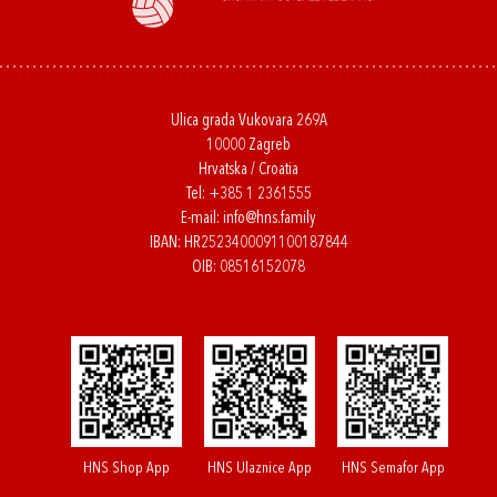
Ulica grada Vukovara 269A
10000 Zagreb
Hrvatska / Croatia
Tel:
+385 1 2361555
E-mail:
info@hns.family
IBAN: HR2523400091100187844
OIB: 08516152078
HNS Shop App
HNS Ulaznice App
HNS Semafor App