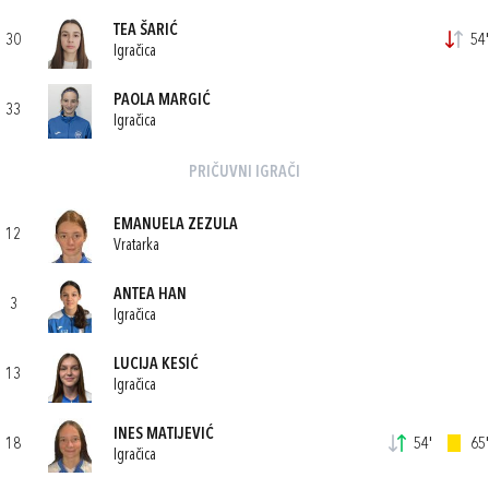
TEA ŠARIĆ
30
54'
Igračica
PAOLA MARGIĆ
33
Igračica
PRIČUVNI IGRAČI
EMANUELA ZEZULA
12
Vratarka
ANTEA HAN
3
Igračica
LUCIJA KESIĆ
13
Igračica
INES MATIJEVIĆ
18
54'
65'
Igračica