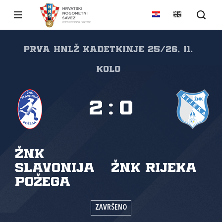
Prva HNLŽ kadetkinje 25/26, 11.
kolo
2
:
0
ŽNK
Slavonija
ŽNK Rijeka
Požega
ZAVRŠENO