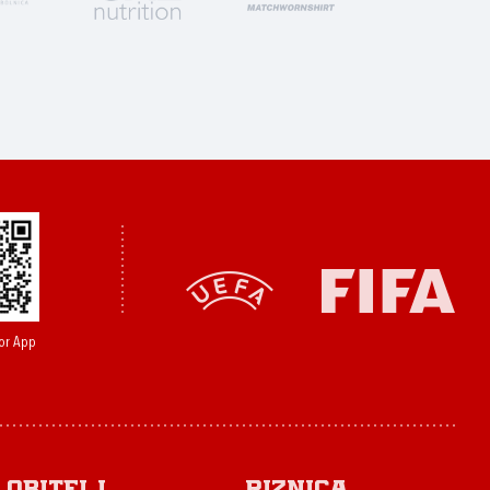
or App
Obitelj
Riznica