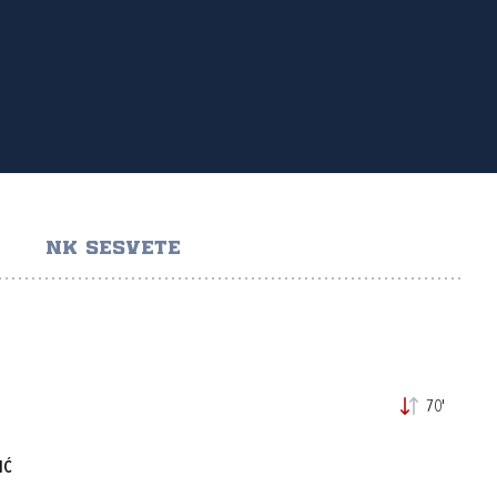
NK SESVETE
70'
IĆ