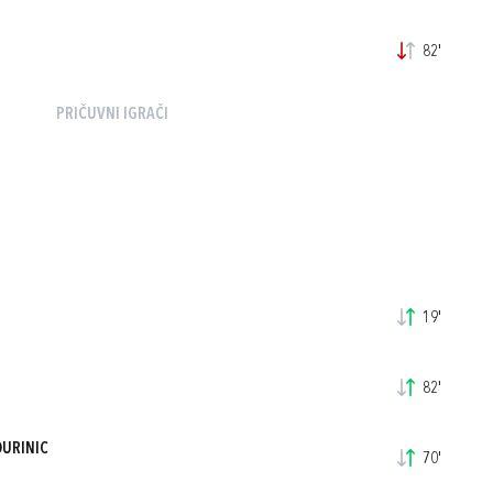
82'
PRIČUVNI IGRAČI
19'
82'
DURINIC
70'