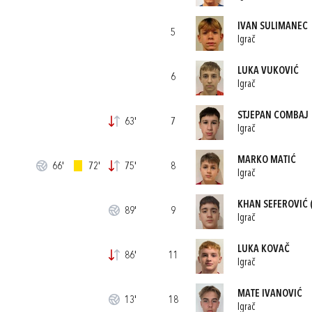
IVAN SULIMANEC
5
Igrač
LUKA VUKOVIĆ
6
Igrač
STJEPAN COMBAJ
63'
7
Igrač
MARKO MATIĆ
66'
72'
75'
8
Igrač
KHAN SEFEROVIĆ
89'
9
Igrač
LUKA KOVAČ
86'
11
Igrač
MATE IVANOVIĆ
13'
18
Igrač