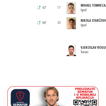
MIHAEL TOMRECA
63'
17
Igrač
NIKOLA STARČEVI
86'
30
Igrač
VJEKOSLAV ROGU
Trener