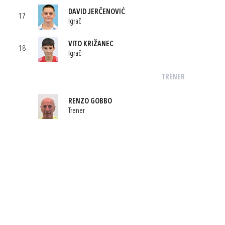
DAVID JERČENOVIĆ
17
Igrač
VITO KRIŽANEC
18
Igrač
TRENER
RENZO GOBBO
Trener