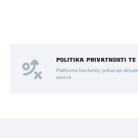
Politika privatnosti t
Platforma hns.family prikazuje akt
saveza.