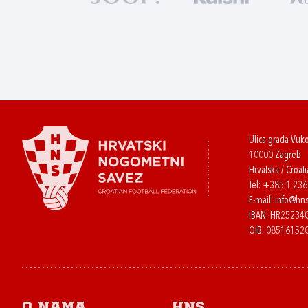
Ulica grada Vuk
10000 Zagreb
Hrvatska / Croati
Tel:
+385 1 23
E-mail:
info@hns
IBAN: HR2523
OIB: 08516152
O nama
HNS