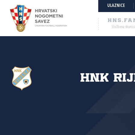
ULAZNICE
HNS.FA
Službena stranic
HNK Ri