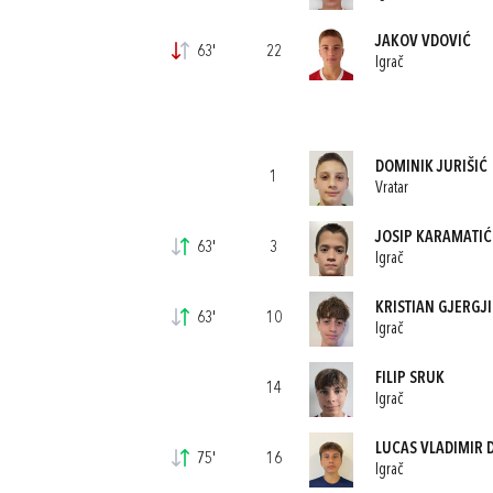
JAKOV VDOVIĆ
63'
22
Igrač
DOMINIK JURIŠIĆ
1
Vratar
JOSIP KARAMATIĆ
63'
3
Igrač
KRISTIAN GJERGJI
63'
10
Igrač
FILIP SRUK
14
Igrač
LUCAS VLADIMIR 
75'
16
Igrač