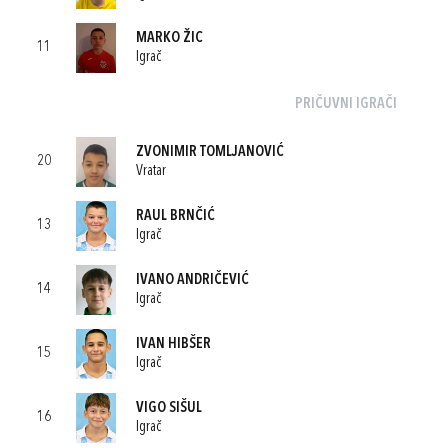
MARKO ŽIC
11
Igrač
PRIČUVNI IGRAČI
ZVONIMIR TOMLJANOVIĆ
20
Vratar
RAUL BRNČIĆ
13
Igrač
IVANO ANDRIČEVIĆ
14
Igrač
IVAN HIBŠER
15
Igrač
VIGO SIŠUL
16
Igrač