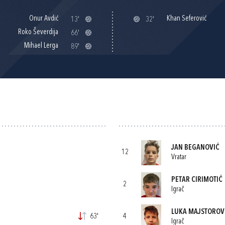
Onur Avdić
Khan Seferović
13'
32'
Roko Ševerdija
66'
Mihael Lerga
89'
JAN BEGANOVIĆ
12
Vratar
PETAR CIRIMOTIĆ
2
Igrač
LUKA MAJSTOROV
63'
4
Igrač