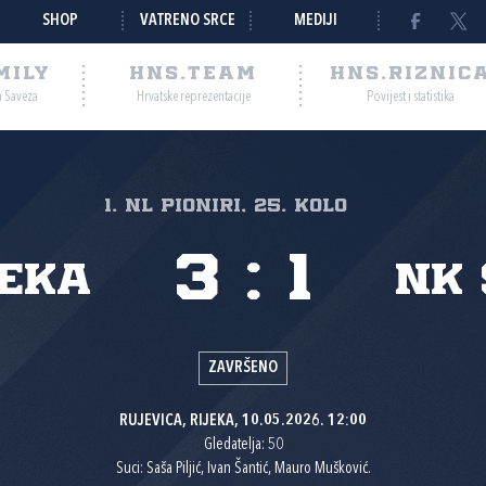
SHOP
VATRENO SRCE
MEDIJI
MILY
HNS.TEAM
HNS.RIZNIC
a Saveza
Hrvatske reprezentacije
Povijest i statistika
1. NL pioniri, 25. kolo
3
:
1
jeka
NK 
ZAVRŠENO
RUJEVICA, RIJEKA, 10.05.2026. 12:00
Gledatelja: 50
Suci: Saša Piljić, Ivan Šantić, Mauro Mušković.