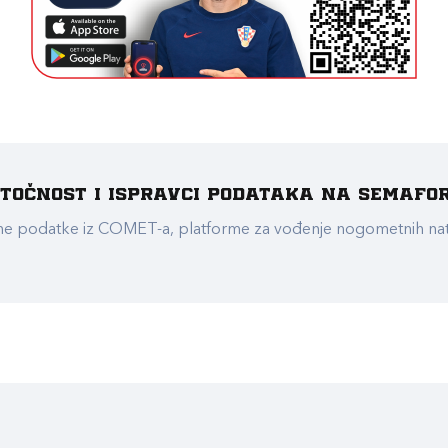
e točnost i ispravci podataka na Semafo
ualne podatke iz COMET-a, platforme za vođenje nogometnih n