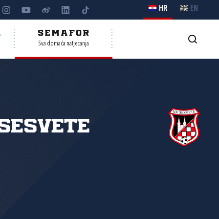
HR
EN
A
SEMAFOR
Sva domaća natjecanja
Sesvete