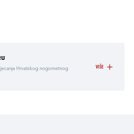
ru
VIŠE
atjecanja Hrvatskog nogometnog