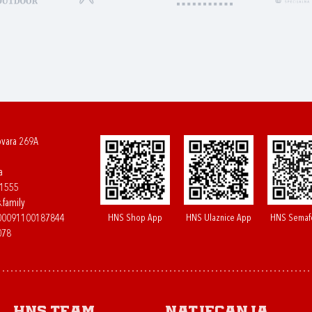
ovara 269A
a
61555
.family
HNS Shop App
HNS Ulaznice App
HNS Semaf
400091100187844
078
HNS.team
Natjecanja