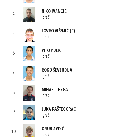
NIKO IVANČIĆ
4
Igrač
LOVRO VIŠNJIĆ
(C)
5
Igrač
VITO PULIĆ
6
Igrač
ROKO ŠEVERDIJA
7
Igrač
MIHAEL LERGA
8
Igrač
LUKA RAŠTEGORAC
9
Igrač
ONUR AVDIĆ
10
Igrač