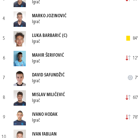
Igrač
MARKO JOZINOVIĆ
4
Igrač
LUKA BARBARIĆ
(C)
5
84'
Igrač
MAHIR ŠERIFOVIĆ
6
12'
Igrač
DAVID SAFUNDŽIĆ
7
7'
Igrač
MISLAV MILIČEVIĆ
8
60'
Igrač
IVANO HODAK
9
78'
Igrač
IVAN FABIJAN
10