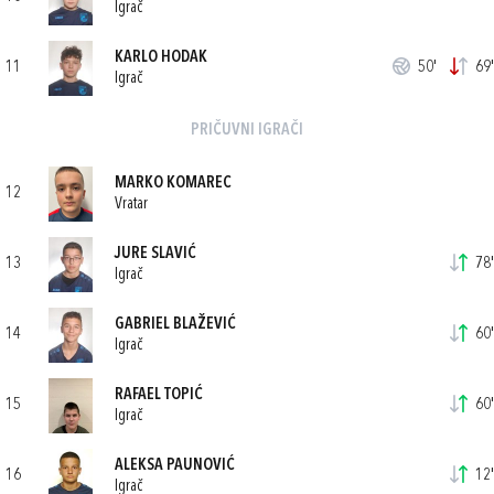
Igrač
KARLO HODAK
11
50'
69'
Igrač
PRIČUVNI IGRAČI
MARKO KOMAREC
12
Vratar
JURE SLAVIĆ
13
78'
Igrač
GABRIEL BLAŽEVIĆ
14
60'
Igrač
RAFAEL TOPIĆ
15
60'
Igrač
ALEKSA PAUNOVIĆ
16
12'
Igrač