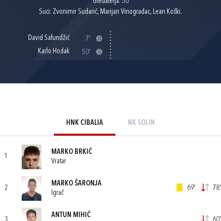
Gledatelja: 50
Suci: Zvonimir Sudarić, Marijan Vinogradac, Lean Koški.
David Safundžić
7'
Karlo Hodak
50'
HNK CIBALIA
NK SOLIN
MARKO BRKIĆ
1
Vratar
MARKO ŠARONJA
2
69'
78'
Igrač
ANTUN MIHIĆ
3
60'