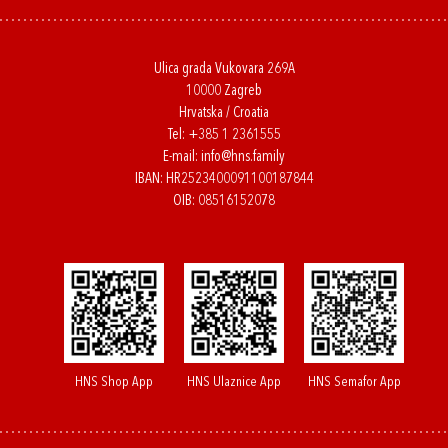
Ulica grada Vukovara 269A
10000 Zagreb
Hrvatska / Croatia
Tel:
+385 1 2361555
E-mail:
info@hns.family
IBAN: HR2523400091100187844
OIB: 08516152078
HNS Shop App
HNS Ulaznice App
HNS Semafor App