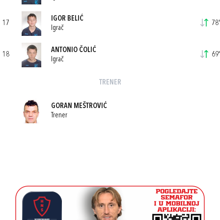
IGOR BELIĆ
17
78'
Igrač
ANTONIO ČOLIĆ
18
69'
Igrač
TRENER
GORAN MEŠTROVIĆ
Trener