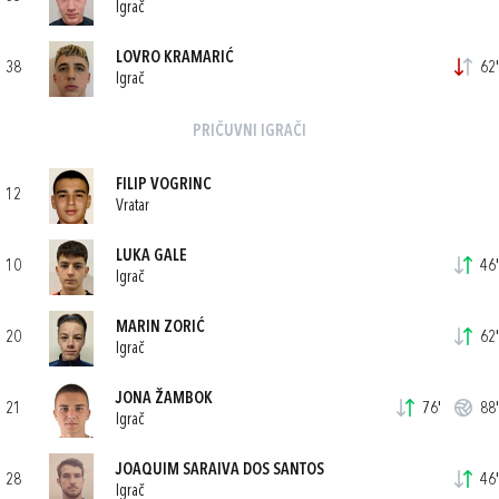
Igrač
LOVRO KRAMARIĆ
38
62'
Igrač
PRIČUVNI IGRAČI
FILIP VOGRINC
12
Vratar
LUKA GALE
10
46'
Igrač
MARIN ZORIĆ
20
62'
Igrač
JONA ŽAMBOK
21
76'
88'
Igrač
JOAQUIM SARAIVA DOS SANTOS
28
46'
Igrač