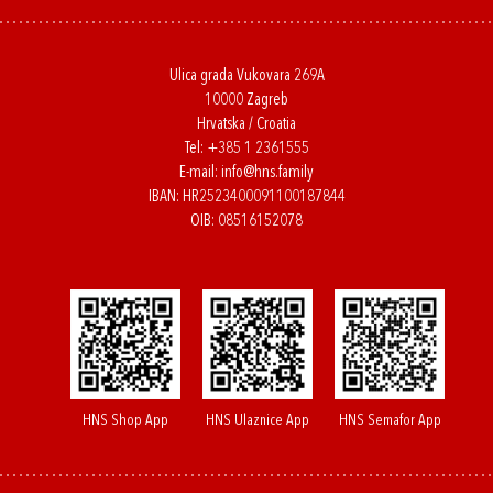
Ulica grada Vukovara 269A
10000 Zagreb
Hrvatska / Croatia
Tel:
+385 1 2361555
E-mail:
info@hns.family
IBAN: HR2523400091100187844
OIB: 08516152078
HNS Shop App
HNS Ulaznice App
HNS Semafor App