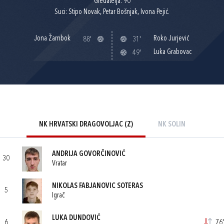
Gledatelja: 90
Suci: Stipo Novak, Petar Bošnjak, Ivona Pejić.
Jona Žambok
Roko Jurjević
88'
31'
Luka Grabovac
49'
NK HRVATSKI DRAGOVOLJAC (Z)
NK SOLIN
ANDRIJA GOVORČINOVIĆ
30
Vratar
NIKOLAS FABJANOVIC SOTERAS
5
Igrač
LUKA DUNDOVIĆ
6
76'