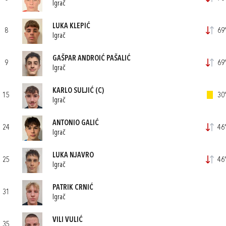
Igrač
LUKA KLEPIĆ
8
69'
Igrač
GAŠPAR ANDROIĆ PAŠALIĆ
9
69'
Igrač
KARLO SULJIĆ
(C)
15
30'
Igrač
ANTONIO GALIĆ
24
46'
Igrač
LUKA NJAVRO
25
46'
Igrač
PATRIK CRNIĆ
31
Igrač
VILI VULIĆ
35