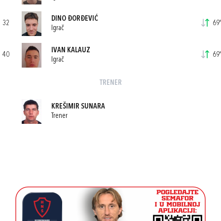
DINO ĐORĐEVIĆ
32
69'
Igrač
IVAN KALAUZ
40
69'
Igrač
TRENER
KREŠIMIR SUNARA
Trener