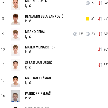
MARIN GROŠEK
2
77'
84'
Igrač
BENJAMIN BELA BANKOVIĆ
8
51'
55'
Igrač
MARKO CERAJ
9
17'
63'
84'
Igrač
MATEO MLINARIĆ
(C)
10
80'
Igrač
SEBASTIJAN UROIĆ
11
55'
Igrač
MARIJAN KEŽMAN
13
Igrač
PATRIK PRIPELJAŠ
16
Igrač