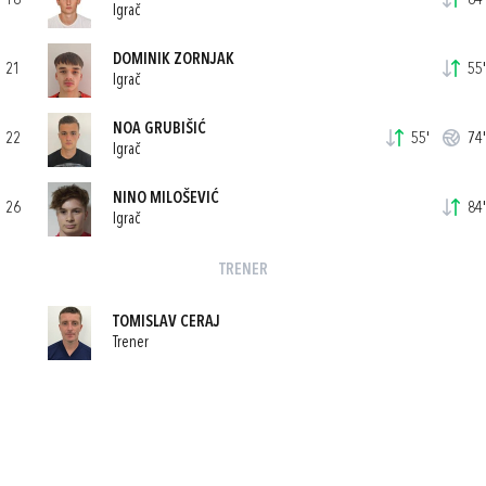
18
84'
Igrač
DOMINIK ZORNJAK
21
55'
Igrač
NOA GRUBIŠIĆ
22
55'
74'
Igrač
NINO MILOŠEVIĆ
26
84'
Igrač
TRENER
TOMISLAV CERAJ
Trener