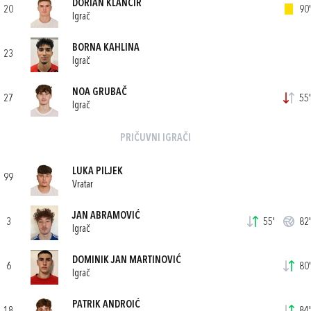
DORIAN KLANČIR
20
90'
Igrač
BORNA KAHLINA
23
Igrač
NOA GRUBAČ
27
55'
Igrač
PRIČUVNI IGRAČI
LUKA PILJEK
99
Vratar
JAN ABRAMOVIĆ
3
55'
82'
Igrač
DOMINIK JAN MARTINOVIĆ
6
80'
Igrač
PATRIK ANDROIĆ