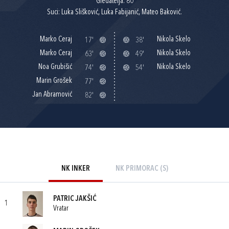
Gledatelja: 80
Suci: Luka Slišković, Luka Fabijanić, Mateo Baković.
Marko Ceraj
Nikola Skelo
17'
38'
Marko Ceraj
Nikola Skelo
63'
49'
Noa Grubišić
Nikola Skelo
74'
54'
Marin Grošek
77'
Jan Abramović
82'
NK INKER
NK PRIMORAC (S)
PATRIC JAKŠIĆ
1
Vratar