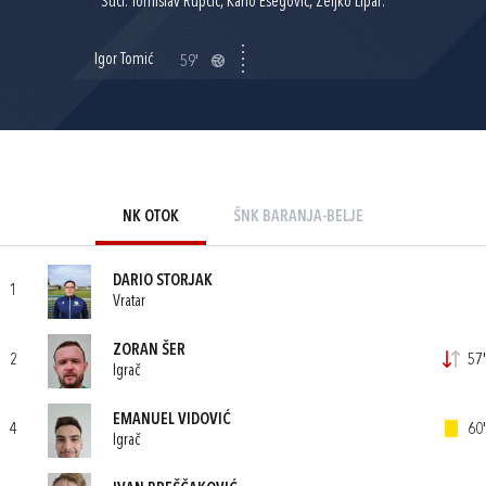
Suci: Tomislav Rupčić, Karlo Ešegović, Željko Lipar.
Igor Tomić
59'
NK OTOK
ŠNK BARANJA-BELJE
DARIO STORJAK
1
Vratar
ZORAN ŠER
2
57'
Igrač
EMANUEL VIDOVIĆ
4
60'
Igrač