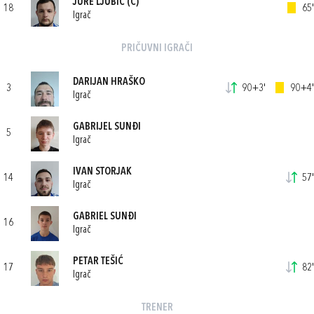
JURE LJUBIĆ
(C)
18
65'
Igrač
PRIČUVNI IGRAČI
DARIJAN HRAŠKO
3
90+3'
90+4'
Igrač
GABRIJEL SUNĐI
5
Igrač
IVAN STORJAK
14
57'
Igrač
GABRIEL SUNĐI
16
Igrač
PETAR TEŠIĆ
17
82'
Igrač
TRENER