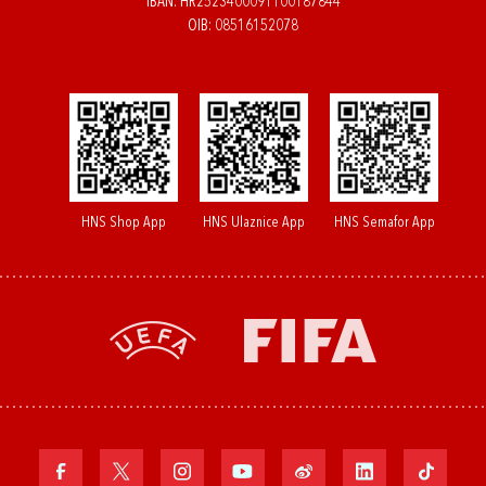
IBAN: HR2523400091100187844
OIB: 08516152078
HNS Shop App
HNS Ulaznice App
HNS Semafor App