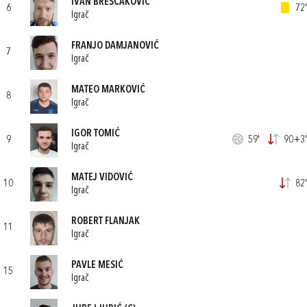
IVAN BREŠČAKOVIĆ
6
72'
Igrač
FRANJO DAMJANOVIĆ
7
Igrač
MATEO MARKOVIĆ
8
Igrač
IGOR TOMIĆ
9
59'
90+3'
Igrač
MATEJ VIDOVIĆ
10
82'
Igrač
ROBERT FLANJAK
11
Igrač
PAVLE MESIĆ
15
Igrač