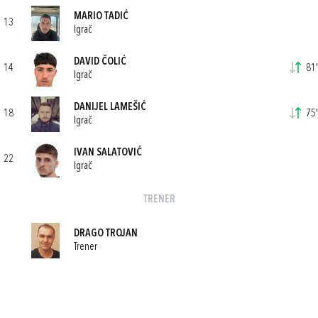
MARIO TADIĆ
13
Igrač
DAVID ČOLIĆ
14
81'
Igrač
DANIJEL LAMEŠIĆ
18
75'
Igrač
IVAN SALATOVIĆ
22
Igrač
TRENER
DRAGO TROJAN
Trener