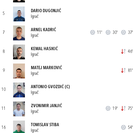
DARIO DUGONJIĆ
5
Igrač
ARNEL KADRIĆ
7
11'
30'
37'
Igrač
KEMAL HASIKIĆ
8
46'
Igrač
MATEJ MARKOVIĆ
9
81'
Igrač
ANTONIO GVOZDIĆ
(C)
10
Igrač
ZVONIMIR JANJIĆ
11
19'
75'
Igrač
TOMISLAV STIBA
16
54'
Igrač