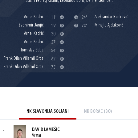
Suci: Predrag Kaurin, Leonardo Borić, Danijel Gombar.
Arnel Kadrić
Aleksandar Ranković
11'
24'
Zvonimir Janjić
Mihajlo Ajduković
19'
70'
Arnel Kadrić
30'
Arnel Kadrić
37'
Tomislav Stiba
54'
Frank Dilan Villamil Ortiz
62'
Frank Dilan Villamil Ortiz
73'
NK SLAVONIJA SOLJANI
NK BORAC (BO)
DAVID LAMEŠIĆ
1
Vratar