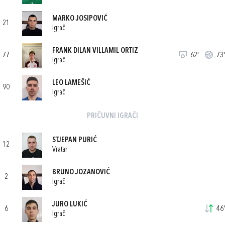
MARKO JOSIPOVIĆ
21
Igrač
FRANK DILAN VILLAMIL ORTIZ
77
62'
73'
Igrač
LEO LAMEŠIĆ
90
Igrač
PRIČUVNI IGRAČI
STJEPAN PURIĆ
12
Vratar
BRUNO JOZANOVIĆ
2
Igrač
JURO LUKIĆ
6
46'
Igrač