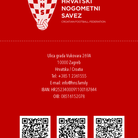
Ulica grada Vukovara 269A
10000 Zagreb
Hrvatska / Croatia
Tel:
+385 1 2361555
E-mail:
info@hns.family
IBAN: HR2523400091100187844
OIB: 08516152078