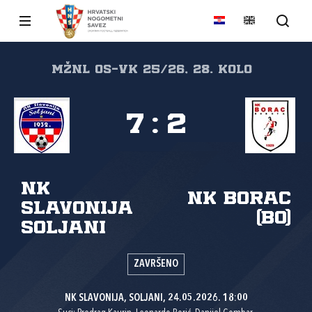
MŽNL Os-Vk 25/26, 28. kolo
7
:
2
NK
NK Borac
Slavonija
(Bo)
Soljani
ZAVRŠENO
NK SLAVONIJA, SOLJANI, 24.05.2026. 18:00