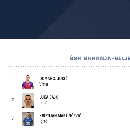
ŠNK BARANJA-BELJ
DOMAGOJ JUKIĆ
1
Vratar
LUKA ČAJO
2
Igrač
KRISTIJAN MARTINČEVIĆ
7
Igrač