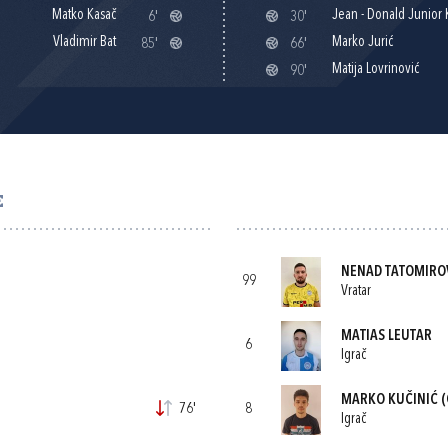
Matko Kasač
Jean - Donald Junior 
6'
30'
Vladimir Bat
Marko Jurić
85'
66'
Matija Lovrinović
90'
E
NENAD TATOMIRO
99
Vratar
MATIAS LEUTAR
6
Igrač
MARKO KUČINIĆ
(
76'
8
Igrač