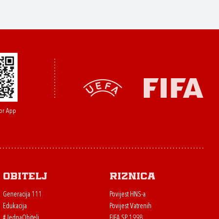
or App
Obitelj
Riznica
Generacija 111
Povijest HNS-a
Edukacija
Povijest Vatrenih
#JednaObitelj
FIFA SP 1998.