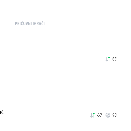
PRIČUVNI IGRAČI
83'
IĆ
66'
90'