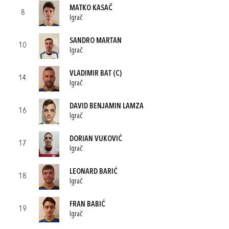
MATKO KASAČ
8
Igrač
SANDRO MARTAN
10
Igrač
VLADIMIR BAT
(C)
14
Igrač
DAVID BENJAMIN LAMZA
16
Igrač
DORIAN VUKOVIĆ
17
Igrač
LEONARD BARIĆ
18
Igrač
FRAN BABIĆ
19
Igrač