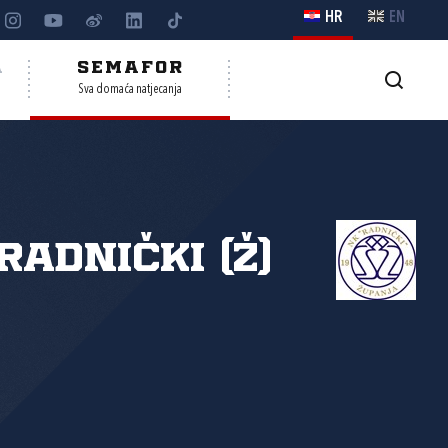
HR
EN
A
SEMAFOR
Sva domaća natjecanja
Radnički (Ž)