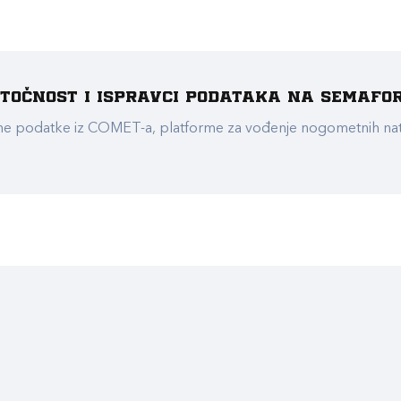
e točnost i ispravci podataka na Semafo
ualne podatke iz COMET-a, platforme za vođenje nogometnih n