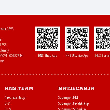
ovara 269A
a
61555
.family
HNS Shop App
HNS Ulaznice App
HNS Semaf
400091100187844
078
HNS.team
Natjecanja
A reprezentacija
Supersport HNL
U-21
Supersport Hrvatski kup
U-19
Supersport Superkup