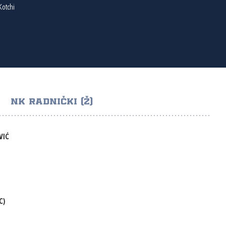
Kotchi
NK RADNIČKI (Ž)
VIĆ
C)