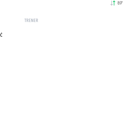
89'
TRENER
IĆ