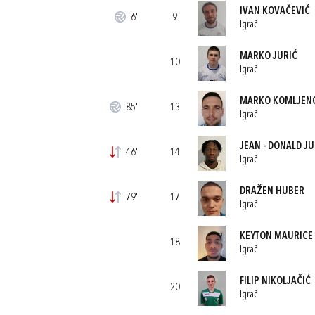
IVAN KOVAČEVIĆ
6'
9
Igrač
MARKO JURIĆ
10
Igrač
MARKO KOMLJEN
85'
13
Igrač
JEAN - DONALD J
46'
14
Igrač
DRAŽEN HUBER
79'
17
Igrač
KEYTON MAURICE 
18
Igrač
FILIP NIKOLJAČIĆ
20
Igrač