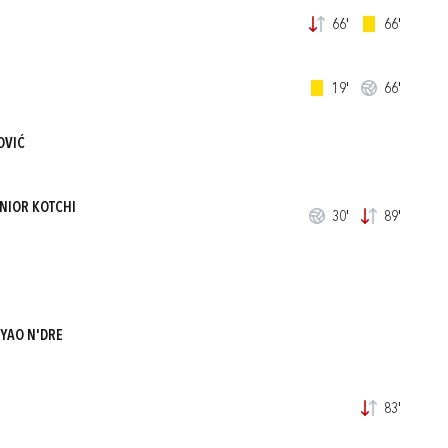
66'
66'
19'
66'
OVIĆ
UNIOR KOTCHI
30'
89'
YAO N'DRE
83'