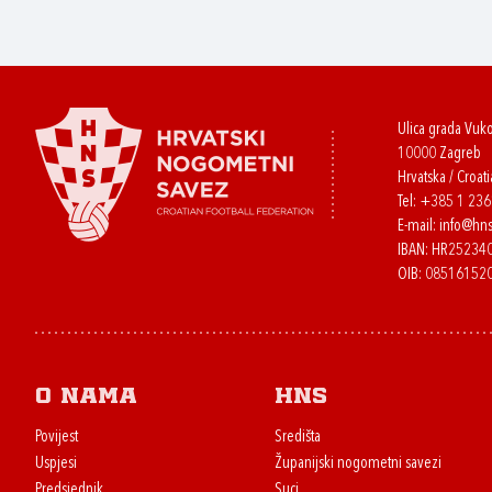
Ulica grada Vuk
10000 Zagreb
Hrvatska / Croati
Tel:
+385 1 23
E-mail:
info@hns
IBAN: HR2523
OIB: 08516152
O nama
HNS
Povijest
Središta
Uspjesi
Županijski nogometni savezi
Predsjednik
Suci