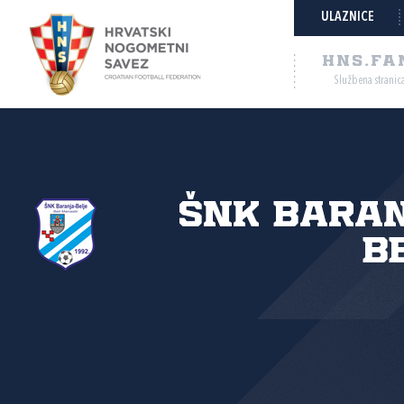
ULAZNICE
HNS.FA
Službena stranic
ŠNK Bara
B