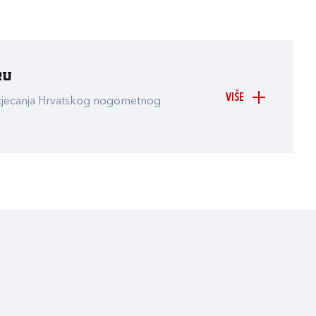
ru
VIŠE
atjecanja Hrvatskog nogometnog