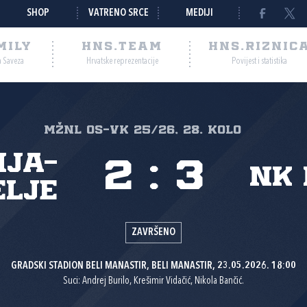
SHOP
VATRENO SRCE
MEDIJI
MILY
HNS.TEAM
HNS.RIZNIC
a Saveza
Hrvatske reprezentacije
Povijest i statistika
MŽNL Os-Vk 25/26, 28. kolo
nja-
2
:
3
NK 
elje
ZAVRŠENO
GRADSKI STADION BELI MANASTIR, BELI MANASTIR, 23.05.2026. 18:00
Suci: Andrej Burilo, Krešimir Vidačić, Nikola Bančić.