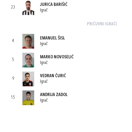
JURICA BARIŠIĆ
23
Igrač
PRIČUVNI IGRAČI
EMANUEL ŠISL
4
Igrač
MARKO NOVOSELIĆ
5
Igrač
VEDRAN ČURIĆ
9
Igrač
ANDRIJA ZADOL
15
Igrač