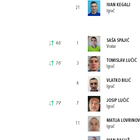
IVAN KEGALJ
21
Igrač
SAŠA SPAJIĆ
46'
1
Vratar
TOMISLAV LUČIĆ
76'
3
Igrač
VLATKO BILIĆ
4
Igrač
JOSIP LUČIĆ
79'
7
Igrač
MATIJA LOVRINOV
11
Igrač