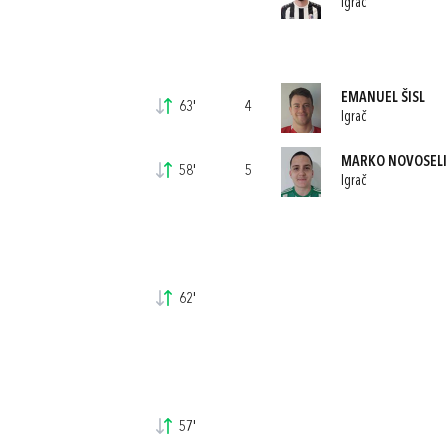
Igrač
EMANUEL ŠISL
63'
4
Igrač
MARKO NOVOSELI
58'
5
Igrač
62'
57'