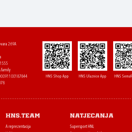
ovara 269A
a
61555
.family
HNS Shop App
HNS Ulaznice App
HNS Semaf
400091100187844
078
HNS.team
Natjecanja
A reprezentacija
Supersport HNL