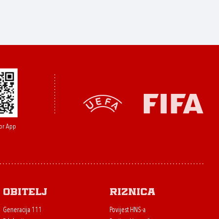
or App
Obitelj
Riznica
Generacija 111
Povijest HNS-a