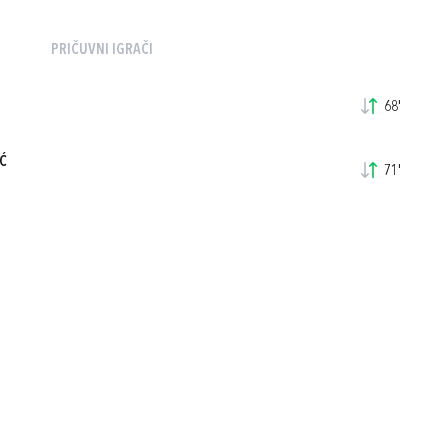
PRIČUVNI IGRAČI
68'
Ć
71'