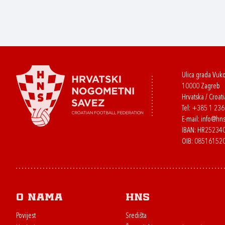
Ulica grada Vuk
10000 Zagreb
Hrvatska / Croati
Tel:
+385 1 23
E-mail:
info@hns
IBAN: HR2523
OIB: 08516152
O nama
HNS
Povijest
Središta