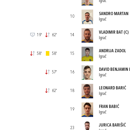
Igrač
SANDRO MARTAN
10
Igrač
VLADIMIR BAT
(C)
19'
62'
14
Igrač
ANDRIJA ZADOL
58'
58'
15
Igrač
DAVID BENJAMIN
57'
16
Igrač
LEONARD BARIĆ
62'
18
Igrač
FRAN BABIĆ
19
Igrač
JURICA BARIŠIĆ
23