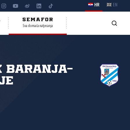
HR
EN
A
SEMAFOR
Sva domaća natjecanja
 Baranja-
je