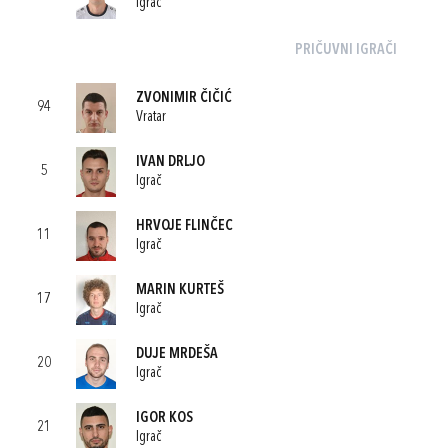
Igrač
PRIČUVNI IGRAČI
ZVONIMIR ČIČIĆ
94
Vratar
IVAN DRLJO
5
Igrač
HRVOJE FLINČEC
11
Igrač
MARIN KURTEŠ
17
Igrač
DUJE MRDEŠA
20
Igrač
IGOR KOS
21
Igrač