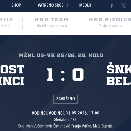
SHOP
VATRENO SRCE
MEDIJI
MILY
HNS.TEAM
HNS.RIZNIC
a Saveza
Hrvatske reprezentacije
Povijest i statistika
MŽNL Os-Vk 25/26, 29. kolo
ost
ŠNK
1
:
0
inci
Bel
ZAVRŠENO
VOĐINCI, VOĐINCI, 31.05.2026. 17:00
Gledatelja: 100
Suci: Ivan Vučemilović-Šimunović, Franjo Vučko, Mate Dujmić.