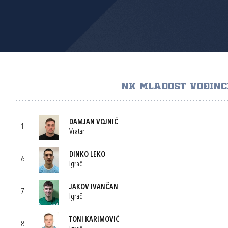
NK MLADOST VOĐINC
DAMJAN VOJNIĆ
1
Vratar
DINKO LEKO
6
Igrač
JAKOV IVANČAN
7
Igrač
TONI KARIMOVIĆ
8