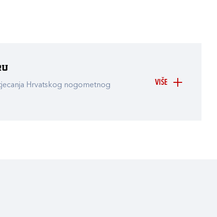
ru
VIŠE
atjecanja Hrvatskog nogometnog