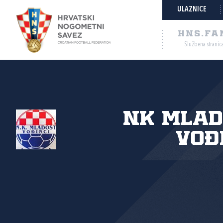
ULAZNICE
HNS.FA
Službena stranic
NK Mlad
Vođ