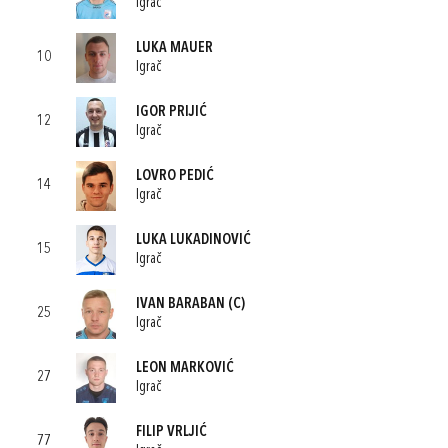
Igrač
LUKA MAUER
10
Igrač
IGOR PRIJIĆ
12
Igrač
LOVRO PEDIĆ
14
Igrač
LUKA LUKADINOVIĆ
15
Igrač
IVAN BARABAN
(C)
25
Igrač
LEON MARKOVIĆ
27
Igrač
FILIP VRLJIĆ
77