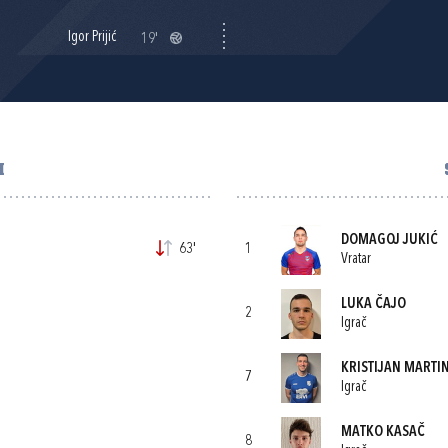
Igor Prijić
19'
I
DOMAGOJ JUKIĆ
63'
1
Vratar
LUKA ČAJO
2
Igrač
KRISTIJAN MARTI
7
Igrač
MATKO KASAČ
8