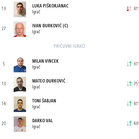
LUKA PIŠKORJANAC
19
81'
Igrač
IVAN ĐURKOVIĆ
(C)
27
Igrač
PRIČUVNI IGRAČI
MILAN VINCEK
5
61'
Igrač
MATEO ĐURKOVIĆ
10
75'
Igrač
TONI ŠABJAN
14
81'
Igrač
DARKO VAL
20
46'
Igrač