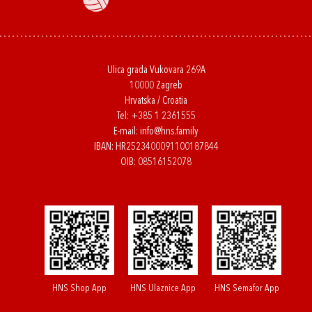
Ulica grada Vukovara 269A
10000 Zagreb
Hrvatska / Croatia
Tel:
+385 1 2361555
E-mail:
info@hns.family
IBAN: HR2523400091100187844
OIB: 08516152078
HNS Shop App
HNS Ulaznice App
HNS Semafor App