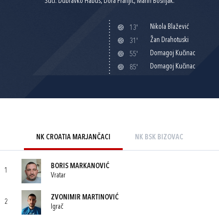
Suci: Dubravko Habus, Dora Franjić, Marin Bošnjak.
Nikola Blažević
13'
Žan Drahotuski
31'
Domagoj Kučinac
55'
Domagoj Kučinac
85'
NK CROATIA MARJANČACI
NK BSK BIZOVAC
BORIS MARKANOVIĆ
1
Vratar
ZVONIMIR MARTINOVIĆ
2
Igrač