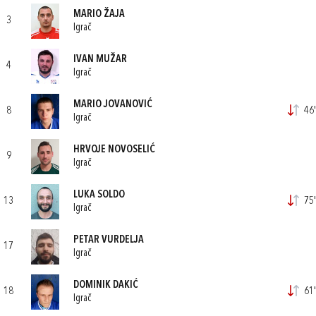
MARIO ŽAJA
3
Igrač
IVAN MUŽAR
4
Igrač
MARIO JOVANOVIĆ
8
46'
Igrač
HRVOJE NOVOSELIĆ
9
Igrač
LUKA SOLDO
13
75'
Igrač
PETAR VURDELJA
17
Igrač
DOMINIK DAKIĆ
18
61'
Igrač