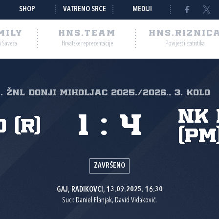
SHOP
VATRENO SRCE
MEDIJI
MILY
HNS.TEAM
HNS.RIZNIC
a Saveza
Hrvatske reprezentacije
Povijest i statistika
I. ŽNL Donji Miholjac 2025./2026., 3. kolo
NK
1
:
4
 (R)
(PM
ZAVRŠENO
GAJ, RADIKOVCI, 13.09.2025. 16:30
Suci: Daniel Flanjak, David Vidaković.