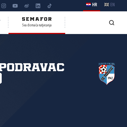
HR
EN
A
SEMAFOR
Sva domaća natjecanja
 Podravac
)