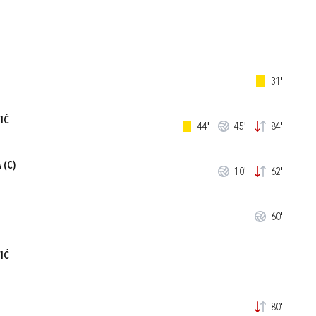
31'
IĆ
44'
45'
84'
A
(C)
10'
62'
60'
IĆ
80'