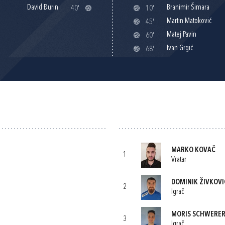
David Đurin
Branimir Šimara
40'
10'
Martin Matoković
45'
Matej Pavin
60'
Ivan Grgić
68'
MARKO KOVAČ
1
Vratar
DOMINIK ŽIVKOVI
2
Igrač
MORIS SCHWERE
3
Igrač