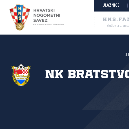
ULAZNICE
HNS.FA
Službena stranic
I
NK Bratstvo