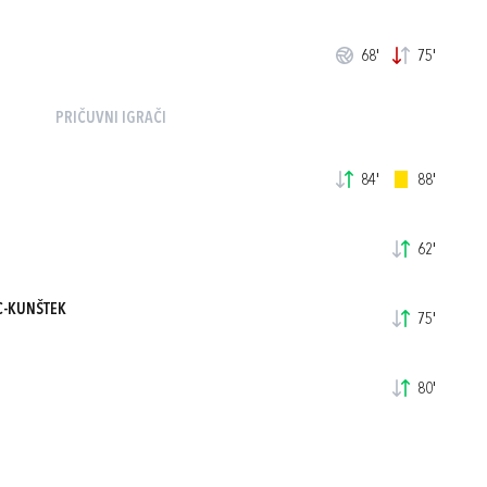
68'
75'
PRIČUVNI IGRAČI
84'
88'
62'
-KUNŠTEK
75'
80'