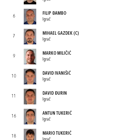
FILIP ĐAMBO
6
Igrač
MIHAEL GAZDEK
(C)
7
Igrač
MARKO MILIČIĆ
9
Igrač
DAVID IVANIŠIĆ
10
Igrač
DAVID ĐURIN
11
Igrač
ANTUN TUKERIĆ
16
Igrač
MARIO TUKERIĆ
18
Igrač