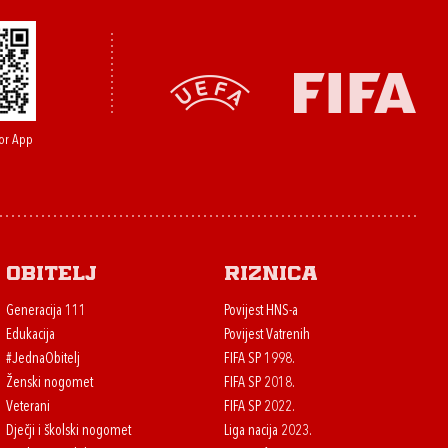
or App
Obitelj
Riznica
Generacija 111
Povijest HNS-a
Edukacija
Povijest Vatrenih
#JednaObitelj
FIFA SP 1998.
Ženski nogomet
FIFA SP 2018.
Veterani
FIFA SP 2022.
Dječji i školski nogomet
Liga nacija 2023.