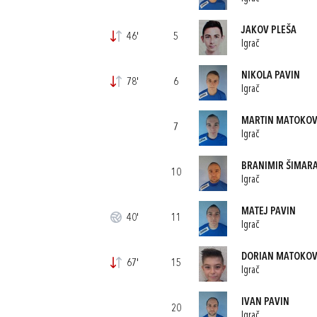
JAKOV PLEŠA
46'
5
Igrač
NIKOLA PAVIN
78'
6
Igrač
MARTIN MATOKOV
7
Igrač
BRANIMIR ŠIMAR
10
Igrač
MATEJ PAVIN
40'
11
Igrač
DORIAN MATOKOV
67'
15
Igrač
IVAN PAVIN
20
Igrač