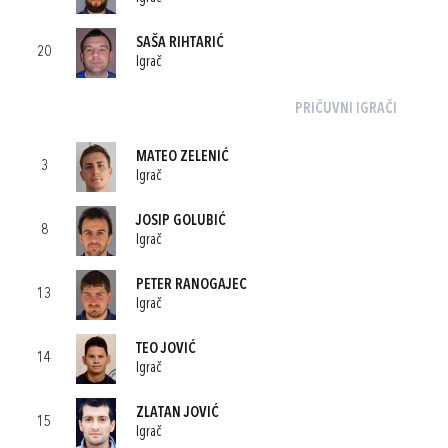
SAŠA RIHTARIĆ
20
Igrač
PRIČUVNI IGRAČI
MATEO ZELENIĆ
3
Igrač
JOSIP GOLUBIĆ
8
Igrač
PETER RANOGAJEC
13
Igrač
TEO JOVIĆ
14
Igrač
ZLATAN JOVIĆ
15
Igrač