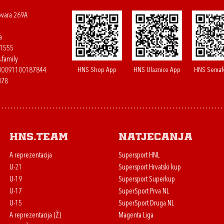
ovara 269A
a
61555
.family
HNS Shop App
HNS Ulaznice App
HNS Semaf
400091100187844
078
HNS.team
Natjecanja
A reprezentacija
Supersport HNL
U-21
Supersport Hrvatski kup
U-19
Supersport Superkup
U-17
SuperSport Prva NL
U-15
SuperSport Druga NL
A reprezentacija (Ž)
Magenta Liga