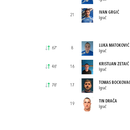
IVAN GRGIĆ
21
Igrač
LUKA MATOKOVIĆ
67'
8
Igrač
KRISTIJAN ZETAIĆ
46'
16
Igrač
TOMAS BOCKOVAC
78'
17
Igrač
TIN DRAČA
19
Igrač