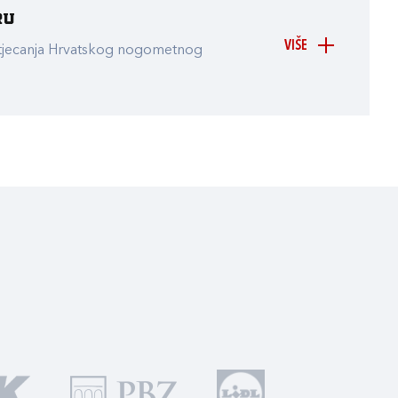
ru
VIŠE
atjecanja Hrvatskog nogometnog