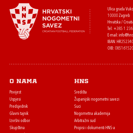
Ulica grada Vuk
10000 Zagreb
Hrvatska / Croati
Tel:
+385 1 23
E-mail:
info@hns
IBAN: HR2523
OIB: 08516152
O nama
HNS
Povijest
Središta
Uspjesi
Županijski nogometni savezi
Predsjednik
Suci
Glavni tajnik
Nogometna akademija
Izvršni odbor
Arbitražni sud
Skupština
Propisi i dokumenti HNS-a