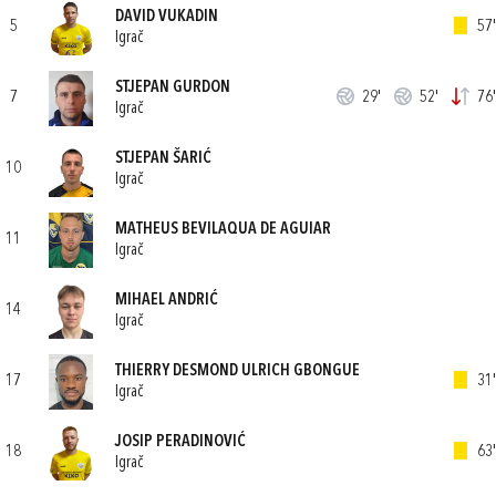
DAVID VUKADIN
5
57'
Igrač
STJEPAN GURDON
7
29'
52'
76'
Igrač
STJEPAN ŠARIĆ
10
Igrač
MATHEUS BEVILAQUA DE AGUIAR
11
Igrač
MIHAEL ANDRIĆ
14
Igrač
THIERRY DESMOND ULRICH GBONGUE
17
31'
Igrač
JOSIP PERADINOVIĆ
18
63'
Igrač