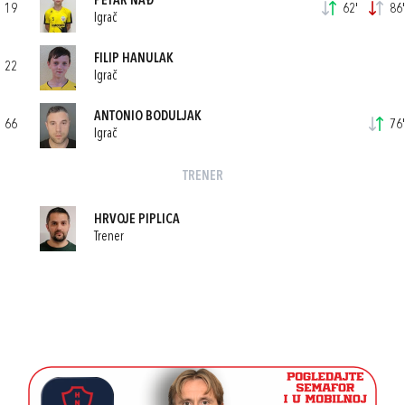
PETAR NAĐ
19
62'
86'
Igrač
FILIP HANULAK
22
Igrač
ANTONIO BODULJAK
66
76'
Igrač
TRENER
HRVOJE PIPLICA
Trener