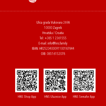
Ulica grada Vukovara 269A
10000 Zagreb
Hrvatska / Croatia
Tel:
+385 1 2361555
E-mail:
info@hns.family
IBAN: HR2523400091100187844
OIB: 08516152078
HNS Shop App
HNS Ulaznice App
HNS Semafor App