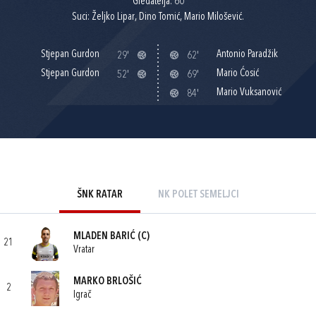
Gledatelja: 60
Suci: Željko Lipar, Dino Tomić, Mario Milošević.
Stjepan Gurdon
Antonio Paradžik
29'
62'
Stjepan Gurdon
Mario Ćosić
52'
69'
Mario Vuksanović
84'
ŠNK RATAR
NK POLET SEMELJCI
MLADEN BARIĆ
(C)
21
Vratar
MARKO BRLOŠIĆ
2
Igrač