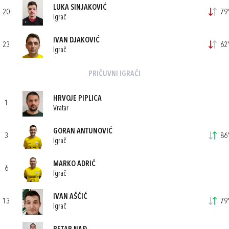
LUKA SINJAKOVIĆ
20
79'
Igrač
IVAN DJAKOVIĆ
23
62'
Igrač
PRIČUVNI IGRAČI
HRVOJE PIPLICA
1
Vratar
GORAN ANTUNOVIĆ
3
86'
Igrač
MARKO ADRIĆ
6
Igrač
IVAN AŠČIĆ
13
79'
Igrač