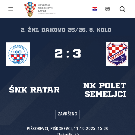
2. ŽNL Đakovo 25/26, 8. kolo
2
:
3
NK Polet
ŠNK Ratar
Semeljci
ZAVRŠENO
PIŠKOREVCI, PIŠKOREVCI, 11.10.2025. 15:30