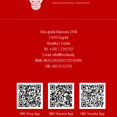
Ulica grada Vukovara 269A
10000 Zagreb
Hrvatska / Croatia
Tel:
+385 1 2361555
E-mail:
info@hns.family
IBAN: HR2523400091100187844
OIB: 08516152078
HNS Shop App
HNS Ulaznice App
HNS Semafor App