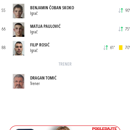
BENJAMIN ČOBAN SKOKO
55
90'
Igrač
MATIJA PAULOVIĆ
66
75'
Igrač
FILIP ROSIĆ
88
61'
70'
Igrač
TRENER
DRAGAN TOMIĆ
Trener