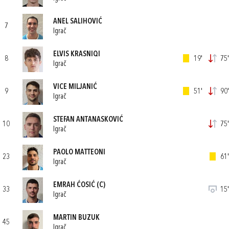
ANEL SALIHOVIĆ
7
Igrač
ELVIS KRASNIQI
8
19'
75'
Igrač
VICE MILJANIĆ
9
51'
90'
Igrač
STEFAN ANTANASKOVIĆ
10
75'
Igrač
PAOLO MATTEONI
23
61'
Igrač
EMRAH ĆOSIĆ
(C)
33
15'
Igrač
MARTIN BUZUK
45
Igrač