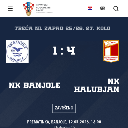
Treća NL Zapad 25/26, 27. kolo
1
:
4
NK
NK Banjole
Halubjan
ZAVRŠENO
PREMATINKA, BANJOLE, 12.05.2026. 18:00