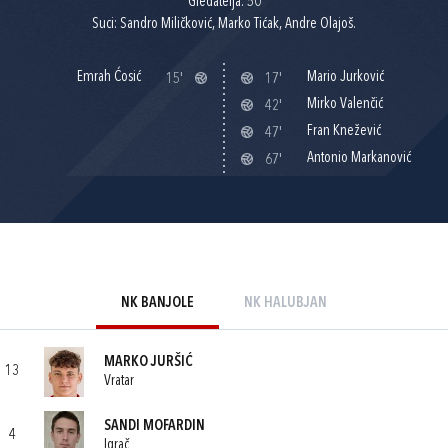
Gledatelja: 50
Suci: Sandro Miličković, Marko Tićak, Andre Olajoš.
Emrah Ćosić
Mario Jurković
15'
17'
Mirko Valenčić
42'
Fran Knežević
47'
Antonio Markanović
67'
NK BANJOLE
NK HALUBJAN
MARKO JURŠIĆ
13
Vratar
SANDI MOFARDIN
4
Igrač