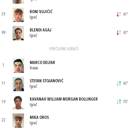
RONI VUJIČIĆ
77
61'
Igrač
BLENDI AGAJ
99
61'
Igrač
PRIČUVNI IGRAČI
MARCO DELFAR
1
Vratar
STEFAN STOJANOVIĆ
11
61'
Igrač
KAVANAH WILLIAM MORGAN BOLLINGER
19
75'
Igrač
MIKA OROS
22
Igrač