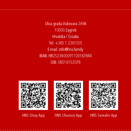
Ulica grada Vukovara 269A
10000 Zagreb
Hrvatska / Croatia
Tel:
+385 1 2361555
E-mail:
info@hns.family
IBAN: HR2523400091100187844
OIB: 08516152078
HNS Shop App
HNS Ulaznice App
HNS Semafor App