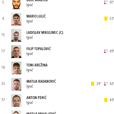
DUJE ARALICA
5
81'
Igrač
MARIO LULIĆ
6
53'
Igrač
LADISLAV MIKULINEC
(C)
15
Igrač
FILIP TOPALOVIĆ
17
69'
Igrač
TONI AREŽINA
18
Igrač
MATIJA RADANOVIĆ
33
29'
63'
Igrač
ANTON PERIĆ
77
49'
Igrač