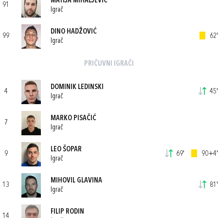
MATIJA MIHALJEVIĆ
91
Igrač
DINO HADŽOVIĆ
99
62'
Igrač
PRIČUVNI IGRAČI
DOMINIK LEDINSKI
4
45'
Igrač
MARKO PISAČIĆ
7
Igrač
LEO ŠOPAR
9
69'
90+4'
Igrač
MIHOVIL GLAVINA
13
81'
Igrač
FILIP RODIN
14