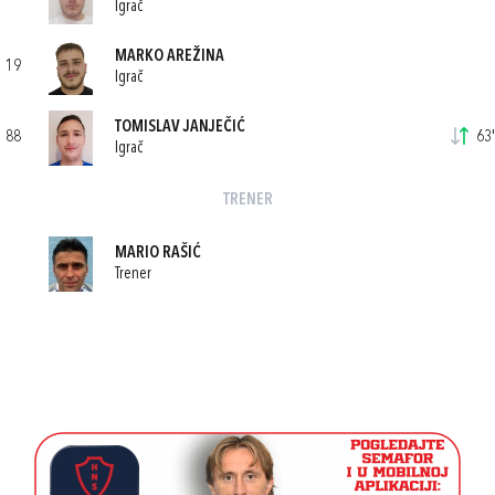
Igrač
MARKO AREŽINA
19
Igrač
TOMISLAV JANJEČIĆ
88
63'
Igrač
TRENER
MARIO RAŠIĆ
Trener