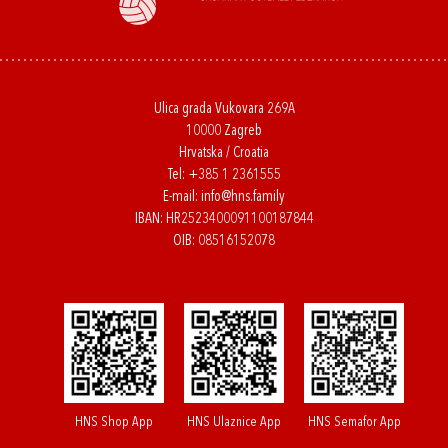
Ulica grada Vukovara 269A
10000 Zagreb
Hrvatska / Croatia
Tel:
+385 1 2361555
E-mail:
info@hns.family
IBAN: HR2523400091100187844
OIB: 08516152078
HNS Shop App
HNS Ulaznice App
HNS Semafor App