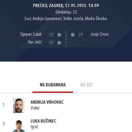
PREČKO, ZAGREB, 13.05.2026. 18:00
Gledatelja: 20
Suci: Andrija Gavranović, Tvrtko Jureša, Marko Škrobo.
Stjepan Ćutuk
Josip Crnov
20'
39'
Pan Jelić
90'
NK BUBAMARA
NK ZET
ANDRIJA VRHOVAC
1
Vratar
LUKA BUŽINEC
3
Igrač