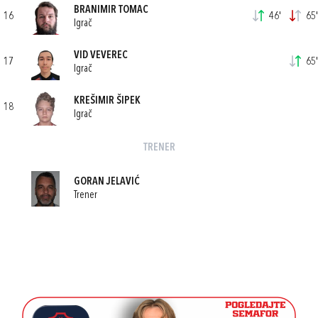
BRANIMIR TOMAC
16
46'
65'
Igrač
VID VEVEREC
17
65'
Igrač
KREŠIMIR ŠIPEK
18
Igrač
TRENER
GORAN JELAVIĆ
Trener