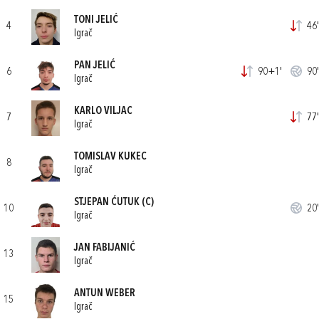
TONI JELIĆ
4
46'
Igrač
PAN JELIĆ
6
90+1'
90'
Igrač
KARLO VILJAC
7
77'
Igrač
TOMISLAV KUKEC
8
Igrač
STJEPAN ĆUTUK
(C)
10
20'
Igrač
JAN FABIJANIĆ
13
Igrač
ANTUN WEBER
15
Igrač