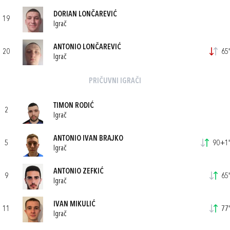
DORIAN LONČAREVIĆ
19
Igrač
ANTONIO LONČAREVIĆ
20
65'
Igrač
PRIČUVNI IGRAČI
TIMON RODIĆ
2
Igrač
ANTONIO IVAN BRAJKO
5
90+1'
Igrač
ANTONIO ZEFKIĆ
9
65'
Igrač
IVAN MIKULIĆ
11
77'
Igrač