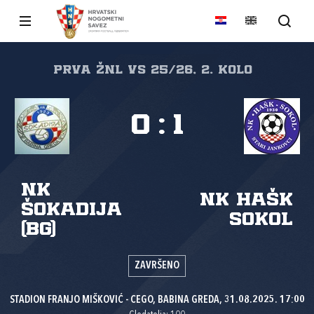
PRVA ŽNL VS 25/26, 2. kolo
0
:
1
NK
NK HAŠK
Šokadija
Sokol
(BG)
ZAVRŠENO
STADION FRANJO MIŠKOVIĆ - CEGO, BABINA GREDA, 31.08.2025. 17:00