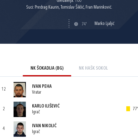
Gledatelja: 100
Suci: Predrag Kaurin, Tomislav Šiklić, Fran Marinković.
Marko Ljaljić
74'
NK ŠOKADIJA (BG)
NK HAŠK SOKOL
IVAN PEHA
12
Vratar
KARLO ILIŠEVIĆ
2
77'
Igrač
IVAN NIKOLIĆ
4
Igrač