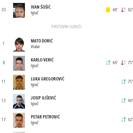
IVAN ŠOŠIĆ
20
68'
82'
Igrač
PRIČUVNI IGRAČI
MATO DORIĆ
1
Vratar
KARLO VERIĆ
8
66'
75'
Igrač
LUKA GREGOROVIĆ
11
75'
Igrač
JOSIP ILIŠEVIĆ
13
46'
Igrač
PETAR PETROVIĆ
17
82'
Igrač