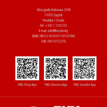
Ulica grada Vukovara 269A
10000 Zagreb
Hrvatska / Croatia
Tel:
+385 1 2361555
E-mail:
info@hns.family
IBAN: HR2523400091100187844
OIB: 08516152078
HNS Shop App
HNS Ulaznice App
HNS Semafor App