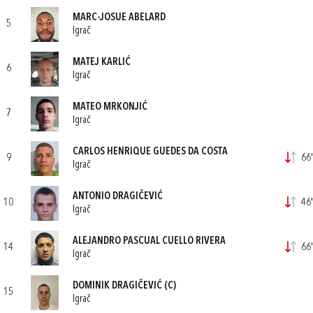
MARC-JOSUE ABELARD
5
Igrač
MATEJ KARLIĆ
6
Igrač
MATEO MRKONJIĆ
7
Igrač
CARLOS HENRIQUE GUEDES DA COSTA
9
66'
Igrač
ANTONIO DRAGIČEVIĆ
10
46'
Igrač
ALEJANDRO PASCUAL CUELLO RIVERA
14
66'
Igrač
DOMINIK DRAGIČEVIĆ
(C)
15
Igrač