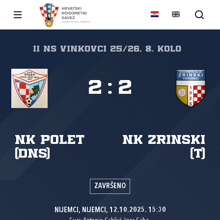
II NS Vinkovci 25/26, 8. kolo
2
:
2
NK Polet
NK Zrinski
(DNS)
(T)
ZAVRŠENO
NIJEMCI, NIJEMCI, 12.10.2025. 15:30