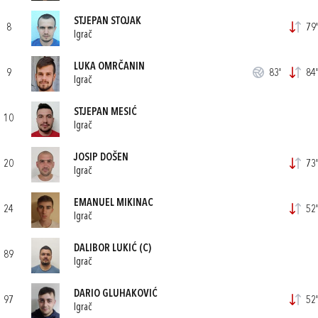
STJEPAN STOJAK
8
79'
Igrač
LUKA OMRČANIN
9
83'
84'
Igrač
STJEPAN MESIĆ
10
Igrač
JOSIP DOŠEN
20
73'
Igrač
EMANUEL MIKINAC
24
52'
Igrač
DALIBOR LUKIĆ
(C)
89
Igrač
DARIO GLUHAKOVIĆ
97
52'
Igrač