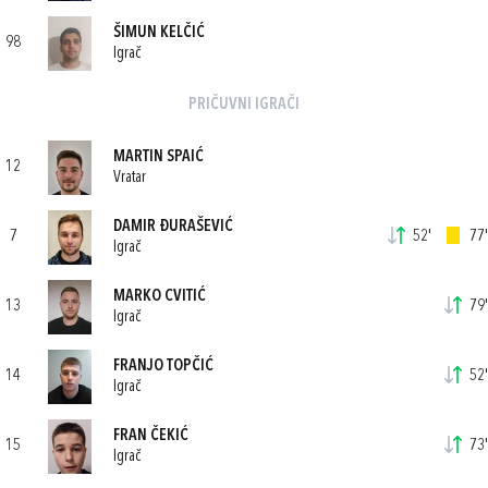
ŠIMUN KELČIĆ
98
Igrač
PRIČUVNI IGRAČI
MARTIN SPAIĆ
12
Vratar
DAMIR ĐURAŠEVIĆ
7
52'
77'
Igrač
MARKO CVITIĆ
13
79'
Igrač
FRANJO TOPČIĆ
14
52'
Igrač
FRAN ČEKIĆ
15
73'
Igrač