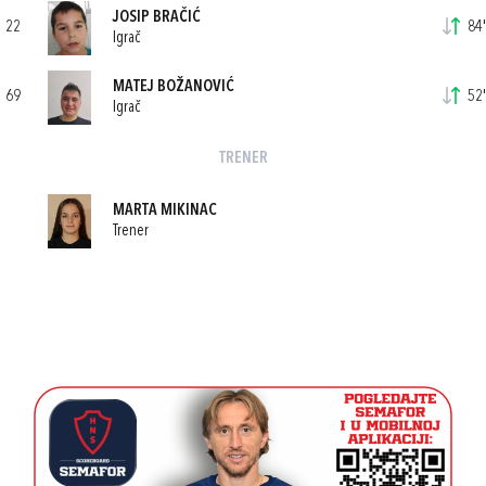
JOSIP BRAČIĆ
22
84'
Igrač
MATEJ BOŽANOVIĆ
69
52'
Igrač
TRENER
MARTA MIKINAC
Trener