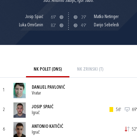
Suci: Antonio Sabljić, Igor Sabo.
Josip Spaić
Matko Netinger
69'
39'
Luka Omrčanin
Darijo Sebeledi
83'
49'
NK POLET (DNS)
NK ZRINSKI (T)
DANIJEL PAVLOVIĆ
1
Vratar
JOSIP SPAIĆ
2
56'
69'
Igrač
ANTONIO KATIČIĆ
6
52'
Igrač