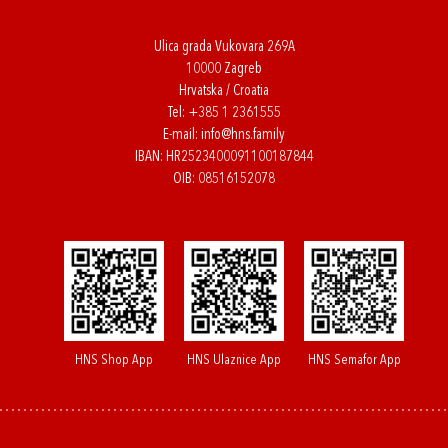
Ulica grada Vukovara 269A
10000 Zagreb
Hrvatska / Croatia
Tel:
+385 1 2361555
E-mail:
info@hns.family
IBAN: HR2523400091100187844
OIB: 08516152078
HNS Shop App
HNS Ulaznice App
HNS Semafor App