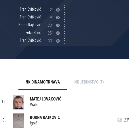
Fran Cvitković
2'
Fran Cvitković
9'
Borna Rajković
23'
Petar Bikić
25'
Fran Cvitković
33'
NK DINAMO TRNAVA
NK JEDINSTVO (F)
MATEJ LOVAKOVIĆ
12
Vratar
BORNA RAJKOVIĆ
3
23'
Igrač