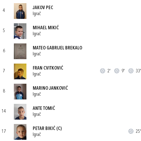
JAKOV PEC
4
Igrač
MIHAEL MIKIĆ
5
Igrač
MATEO GABRIJEL BREKALO
6
Igrač
FRAN CVITKOVIĆ
7
2'
9'
33'
Igrač
MARINO JANKOVIĆ
8
Igrač
ANTE TOMIĆ
14
Igrač
PETAR BIKIĆ
(C)
17
25'
Igrač