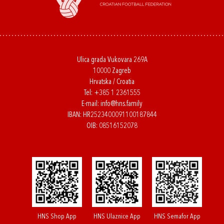
Ulica grada Vukovara 269A
10000 Zagreb
Hrvatska / Croatia
Tel:
+385 1 2361555
E-mail:
info@hns.family
IBAN: HR2523400091100187844
OIB: 08516152078
HNS Shop App
HNS Ulaznice App
HNS Semafor App