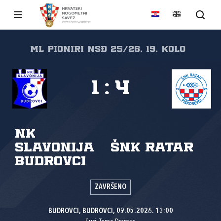
Ml Pioniri NSĐ 25/26, 19. kolo
1
:
4
NK
Slavonija
ŠNK Ratar
Budrovci
ZAVRŠENO
BUDROVCI, BUDROVCI, 09.05.2026. 13:00