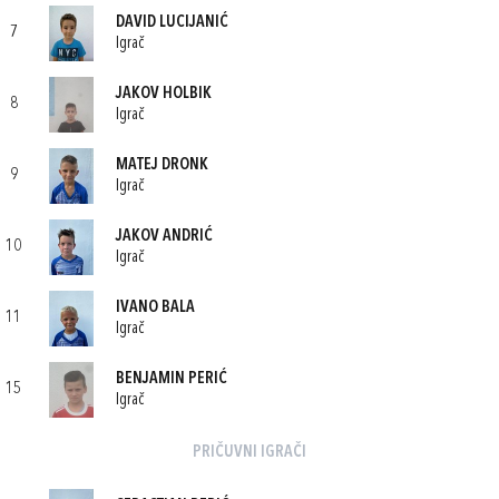
DAVID LUCIJANIĆ
7
Igrač
JAKOV HOLBIK
8
Igrač
MATEJ DRONK
9
Igrač
JAKOV ANDRIĆ
10
Igrač
IVANO BALA
11
Igrač
BENJAMIN PERIĆ
15
Igrač
PRIČUVNI IGRAČI