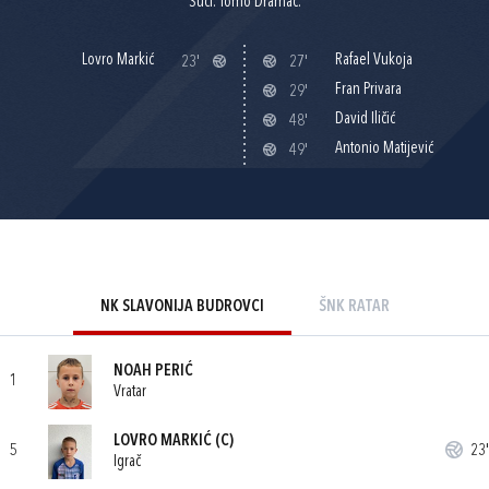
Suci: Tomo Dramac.
Lovro Markić
Rafael Vukoja
23'
27'
Fran Privara
29'
David Iličić
48'
Antonio Matijević
49'
NK SLAVONIJA BUDROVCI
ŠNK RATAR
NOAH PERIĆ
1
Vratar
LOVRO MARKIĆ
(C)
5
23'
Igrač