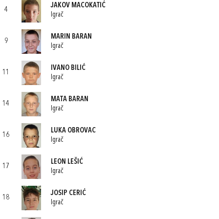
JAKOV MACOKATIĆ
4
Igrač
MARIN BARAN
9
Igrač
IVANO BILIĆ
11
Igrač
MATA BARAN
14
Igrač
LUKA OBROVAC
16
Igrač
LEON LEŠIĆ
17
Igrač
JOSIP CERIĆ
18
Igrač