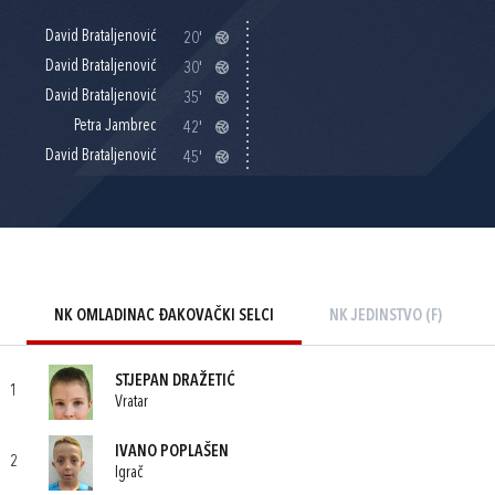
David Brataljenović
20'
David Brataljenović
30'
David Brataljenović
35'
Petra Jambrec
42'
David Brataljenović
45'
NK OMLADINAC ĐAKOVAČKI SELCI
NK JEDINSTVO (F)
STJEPAN DRAŽETIĆ
1
Vratar
IVANO POPLAŠEN
2
Igrač