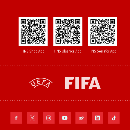
HNS Shop App
HNS Ulaznice App
HNS Semafor App