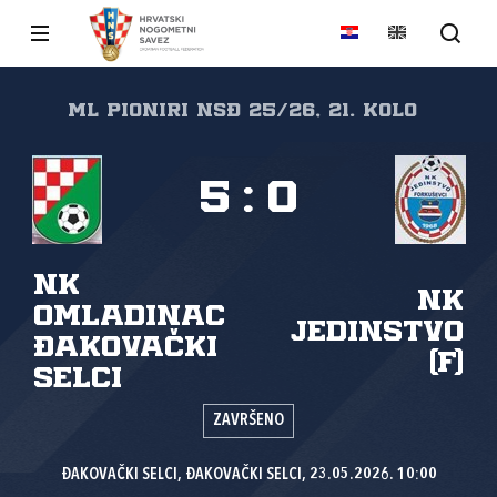
Ml Pioniri NSĐ 25/26, 21. kolo
5
:
0
NK
NK
Omladinac
Jedinstvo
Đakovački
(F)
Selci
ZAVRŠENO
ĐAKOVAČKI SELCI, ĐAKOVAČKI SELCI, 23.05.2026. 10:00