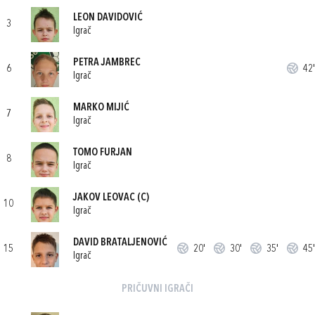
LEON DAVIDOVIĆ
3
Igrač
PETRA JAMBREC
6
42'
Igrač
MARKO MIJIĆ
7
Igrač
TOMO FURJAN
8
Igrač
JAKOV LEOVAC
(C)
10
Igrač
DAVID BRATALJENOVIĆ
15
20'
30'
35'
45'
Igrač
PRIČUVNI IGRAČI