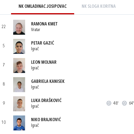
NK OMLADINAC JOSIPOVAC
NK SLOGA KORITNA
RAMONA KMET
22
Vratar
PETAR GAZIĆ
5
Igrač
LEON MOLNAR
7
Igrač
GABRIELA KANISEK
8
Igrač
LUKA DRAŠKOVIĆ
9
48'
64'
Igrač
NIKO BRAJKOVIĆ
10
Igrač