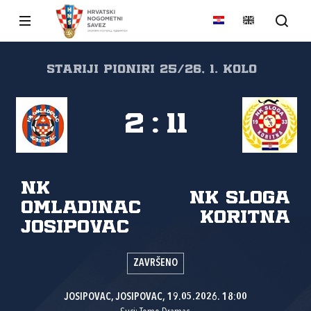
Stariji Pioniri 25/26, 1. kolo
2
:
11
NK
NK Sloga
Omladinac
Koritna
Josipovac
ZAVRŠENO
JOSIPOVAC, JOSIPOVAC, 19.05.2026. 18:00