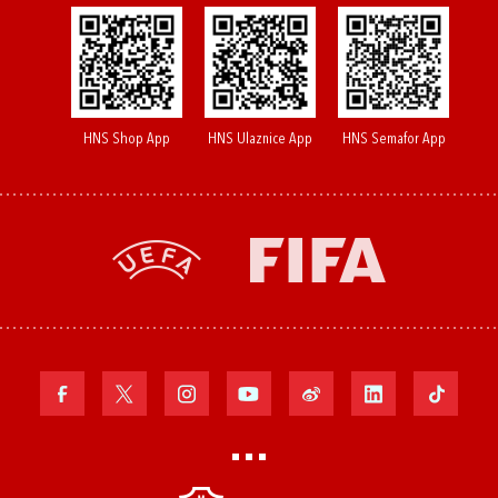
HNS Shop App
HNS Ulaznice App
HNS Semafor App