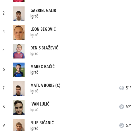
GABRIEL GALIR
2
Igrač
LEON BEGOVIĆ
3
Igrač
DENIS BLAŽEVIĆ
4
Igrač
MARKO BAČIĆ
6
Igrač
MATIJA BORIS
(C)
7
51'
Igrač
IVAN LULIĆ
8
52'
Igrač
FILIP BIČANIĆ
9
57'
Igrač