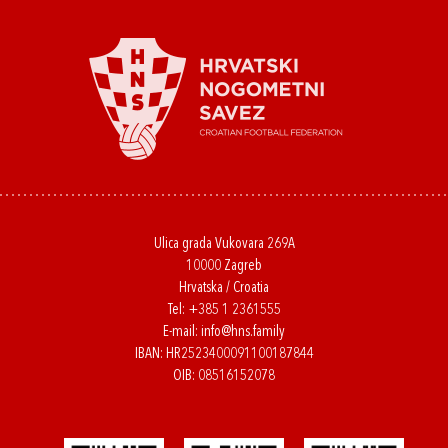
Ulica grada Vukovara 269A
10000 Zagreb
Hrvatska / Croatia
Tel:
+385 1 2361555
E-mail:
info@hns.family
IBAN: HR2523400091100187844
OIB: 08516152078