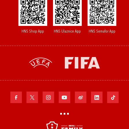
HNS Shop App
HNS Ulaznice App
HNS Semafor App