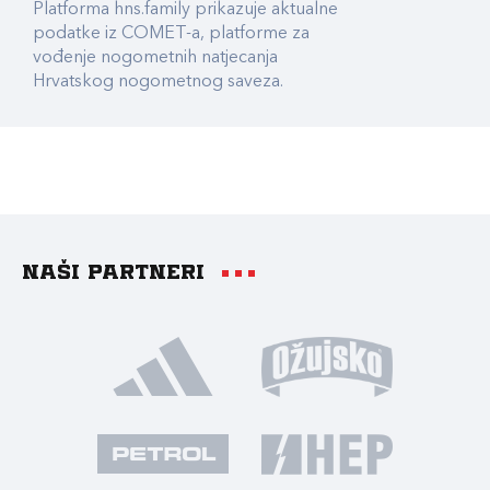
Platforma hns.family prikazuje aktualne
podatke iz COMET-a, platforme za
vođenje nogometnih natjecanja
Hrvatskog nogometnog saveza.
Naši partneri