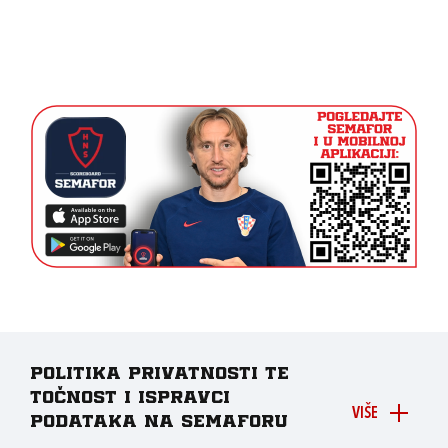
Politika privatnosti te
točnost i ispravci
VIŠE
podataka na Semaforu