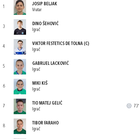
JOSIP BELJAK
1
Vratar
DINO ŠEHOVIĆ
3
Igrač
VIKTOR FESTETICS DE TOLNA
(C)
4
Igrač
GABRIJEL LACKOVIĆ
5
Igrač
MIKI KIŠ
6
Igrač
TIO MATEJ GELIĆ
7
73'
Igrač
TIBOR FARAHO
8
Igrač