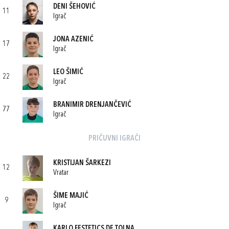
DENI ŠEHOVIĆ
11
Igrač
JONA AZENIĆ
17
Igrač
LEO ŠIMIĆ
22
Igrač
BRANIMIR DRENJANČEVIĆ
77
Igrač
PRIČUVNI IGRAČI
KRISTIJAN ŠARKEZI
12
Vratar
ŠIME MAJIĆ
9
Igrač
KARLO FESTETICS DE TOLNA