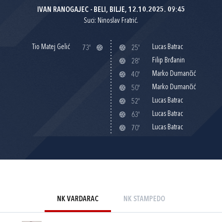
IVAN RANOGAJEC - BELI, BILJE, 12.10.2025. 09:45
Suci: Ninoslav Fratrić.
Tio Matej Gelić
Lucas Batrac
73'
25'
Filip Brđanin
28'
Marko Dumančić
40'
Marko Dumančić
50'
Lucas Batrac
52'
Lucas Batrac
63'
Lucas Batrac
70'
NK VARDARAC
NK STAMPEDO