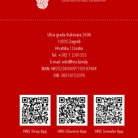
Ulica grada Vukovara 269A
10000 Zagreb
Hrvatska / Croatia
Tel:
+385 1 2361555
E-mail:
info@hns.family
IBAN: HR2523400091100187844
OIB: 08516152078
HNS Shop App
HNS Ulaznice App
HNS Semafor App