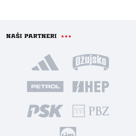
Naši partneri