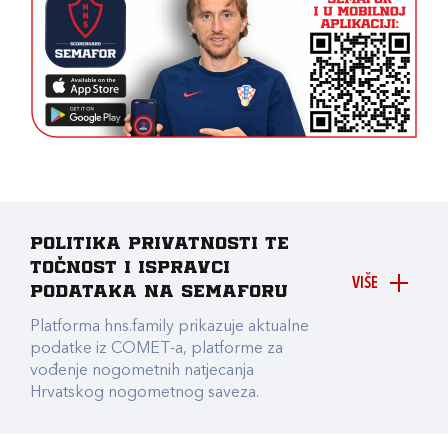
Politika privatnosti te
točnost i ispravci
VIŠE
podataka na Semaforu
Platforma hns.family prikazuje aktualne
podatke iz COMET-a, platforme za
vođenje nogometnih natjecanja
Hrvatskog nogometnog saveza.