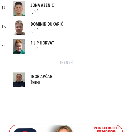
JONA AZENIĆ
17
Igrač
DOMINIK ĐUKARIĆ
18
Igrač
FILIP HORVAT
35
Igrač
TRENER
IGOR APČAG
Trener