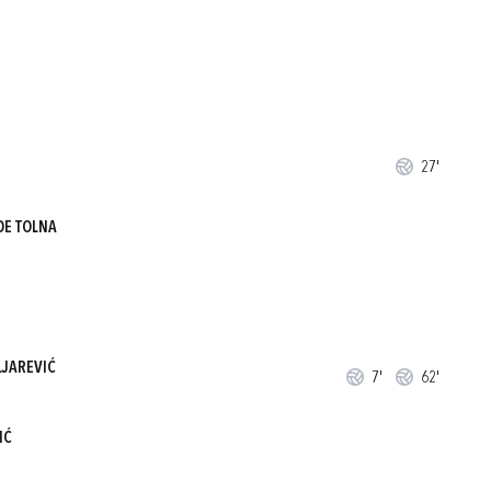
27'
DE TOLNA
LJAREVIĆ
7'
62'
IĆ