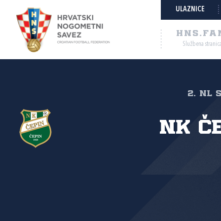
ULAZNICE
HNS.FA
Službena stranic
2. NL 
NK Č