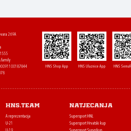
ovara 269A
a
61555
.family
HNS Shop App
HNS Ulaznice App
HNS Semaf
400091100187844
078
HNS.team
Natjecanja
A reprezentacija
Supersport HNL
U-21
Supersport Hrvatski kup
U-19
Supersport Superkup