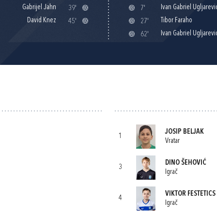
Gabrijel Jahn
Ivan Gabriel Ugljarevi
39'
7'
David Knez
Tibor Faraho
45'
27'
Ivan Gabriel Ugljarevi
62'
JOSIP BELJAK
1
Vratar
DINO ŠEHOVIĆ
3
Igrač
VIKTOR FESTETICS
4
Igrač