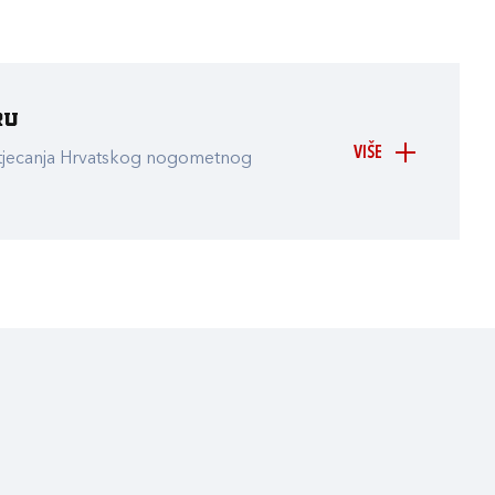
ru
VIŠE
atjecanja Hrvatskog nogometnog