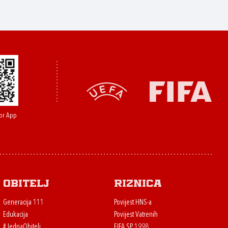
or App
Obitelj
Riznica
Generacija 111
Povijest HNS-a
Edukacija
Povijest Vatrenih
#JednaObitelj
FIFA SP 1998.