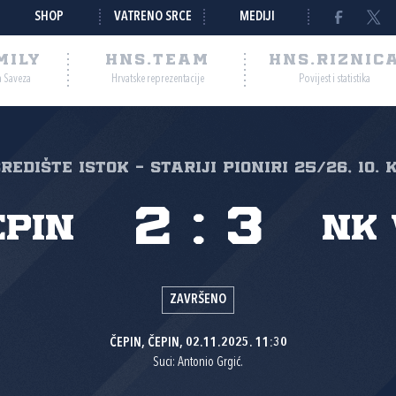
SHOP
VATRENO SRCE
MEDIJI
MILY
HNS.TEAM
HNS.RIZNIC
a Saveza
Hrvatske reprezentacije
Povijest i statistika
Središte Istok - Stariji pioniri 25/26, 10. 
2
:
3
epin
NK
ZAVRŠENO
ČEPIN, ČEPIN, 02.11.2025. 11:30
Suci: Antonio Grgić.