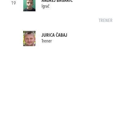
ANDREJ BAGARIĆ
19
Igrač
TRENER
JURICA ČABAJ
Trener