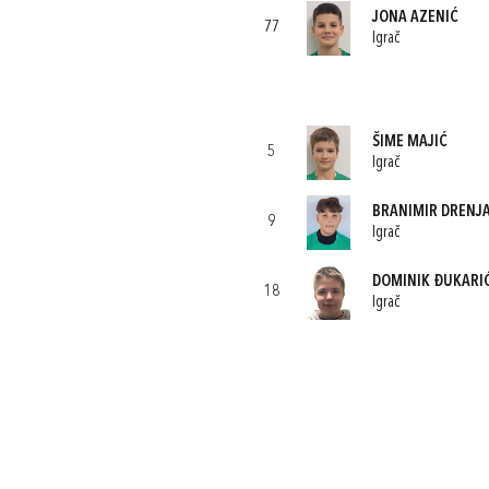
JONA AZENIĆ
77
Igrač
ŠIME MAJIĆ
5
Igrač
BRANIMIR DRENJ
9
Igrač
DOMINIK ĐUKARI
18
Igrač