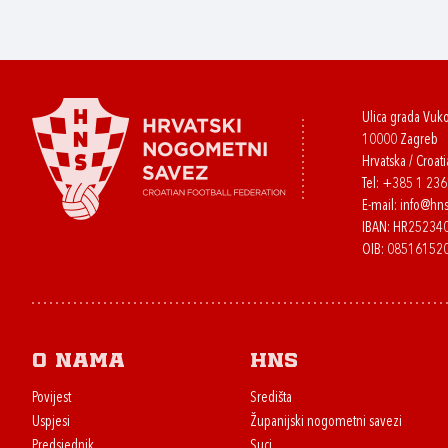
Ulica grada Vuk
10000 Zagreb
Hrvatska / Croati
Tel:
+385 1 23
E-mail:
info@hns
IBAN: HR2523
OIB: 08516152
O nama
HNS
Povijest
Središta
Uspjesi
Županijski nogometni savezi
Predsjednik
Suci