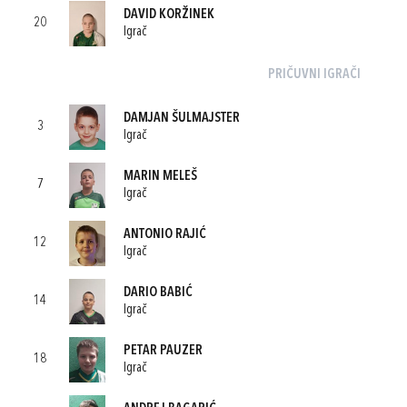
DAVID KORŽINEK
20
Igrač
PRIČUVNI IGRAČI
DAMJAN ŠULMAJSTER
3
Igrač
MARIN MELEŠ
7
Igrač
ANTONIO RAJIĆ
12
Igrač
DARIO BABIĆ
14
Igrač
PETAR PAUZER
18
Igrač