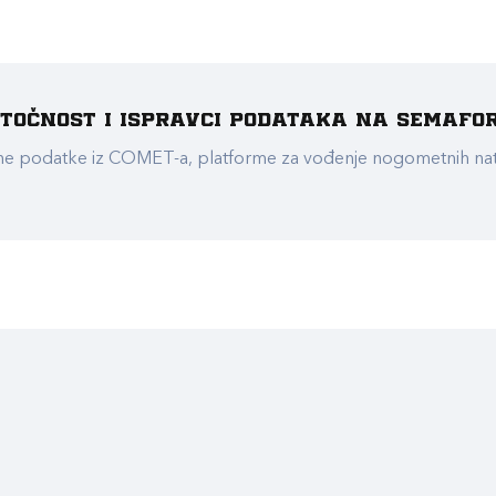
e točnost i ispravci podataka na Semafo
ualne podatke iz COMET-a, platforme za vođenje nogometnih n