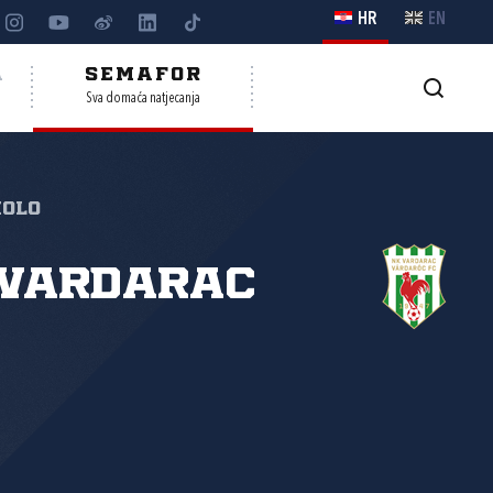
HR
EN
A
SEMAFOR
Sva domaća natjecanja
kolo
 Vardarac