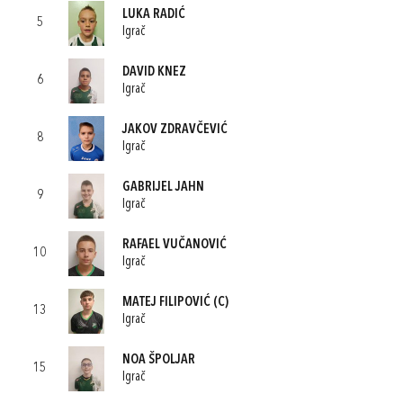
LUKA RADIĆ
5
Igrač
DAVID KNEZ
6
Igrač
JAKOV ZDRAVČEVIĆ
8
Igrač
GABRIJEL JAHN
9
Igrač
RAFAEL VUČANOVIĆ
10
Igrač
MATEJ FILIPOVIĆ
(C)
13
Igrač
NOA ŠPOLJAR
15
Igrač