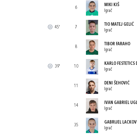
MIKI KIŠ
6
Igrač
TIO MATEJ GELIĆ
45'
7
Igrač
TIBOR FARAHO
8
Igrač
KARLO FESTETICS 
39'
10
Igrač
DENI ŠEHOVIĆ
11
Igrač
IVAN GABRIEL UG
14
Igrač
GABRIJEL LACKOV
35
Igrač