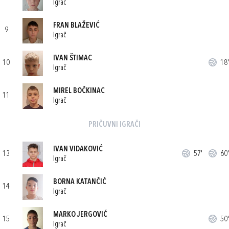
Igrač
FRAN BLAŽEVIĆ
9
Igrač
IVAN ŠTIMAC
10
18'
Igrač
MIREL BOČKINAC
11
Igrač
PRIČUVNI IGRAČI
IVAN VIDAKOVIĆ
13
57'
60'
Igrač
BORNA KATANČIĆ
14
Igrač
MARKO JERGOVIĆ
15
50'
Igrač