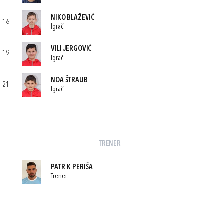
NIKO BLAŽEVIĆ
16
Igrač
VILI JERGOVIĆ
19
Igrač
NOA ŠTRAUB
21
Igrač
TRENER
PATRIK PERIŠA
Trener