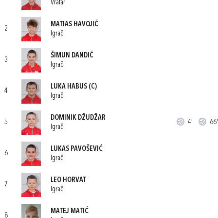
Vratar
MATIAS HAVOJIĆ
2
Igrač
ŠIMUN DANDIĆ
3
Igrač
LUKA HABUS
(C)
4
Igrač
DOMINIK DŽUDŽAR
5
4'
66'
Igrač
LUKAS PAVOŠEVIĆ
6
Igrač
LEO HORVAT
7
Igrač
MATEJ MATIĆ
8