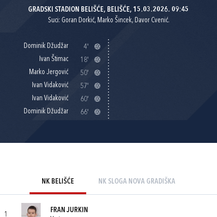
GRADSKI STADION BELIŠĆE, BELIŠĆE, 15.03.2026. 09:45
Suci: Goran Dorkić, Marko Šincek, Davor Cvenić.
Dominik Džudžar
4'
Ivan Štimac
18'
Marko Jergović
50'
Ivan Vidaković
57'
Ivan Vidaković
60'
Dominik Džudžar
66'
NK BELIŠĆE
NK SLOGA NOVA GRADIŠKA
FRAN JURKIN
1