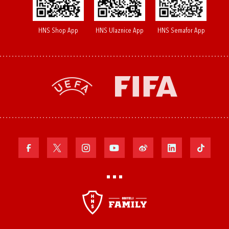
HNS Shop App
HNS Ulaznice App
HNS Semafor App