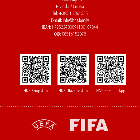
10000 Zagreb
Hrvatska / Croatia
Tel:
+385 1 2361555
E-mail:
info@hns.family
IBAN: HR2523400091100187844
OIB: 08516152078
HNS Shop App
HNS Ulaznice App
HNS Semafor App