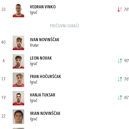
VEDRAN VINKO
33
76'
Igrač
PRIČUVNI IGRAČI
IVAN NOVINŠČAK
40
Vratar
LEON NOVAK
6
90'
Igrač
FRAN HOČURŠĆAK
17
76'
Igrač
VANJA TUKSAR
19
65'
Igrač
IRIAN NOVINŠČAK
22
Igrač