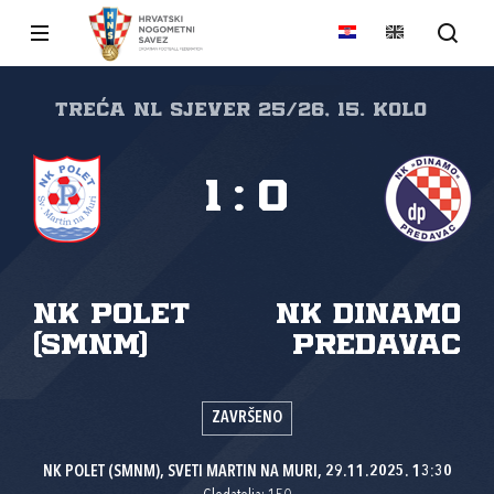
Treća NL Sjever 25/26, 15. kolo
1
:
0
NK Polet
NK Dinamo
(SMnM)
Predavac
ZAVRŠENO
NK POLET (SMNM), SVETI MARTIN NA MURI, 29.11.2025. 13:30