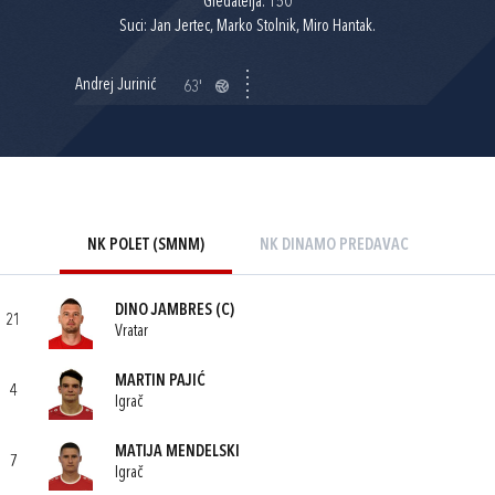
Gledatelja: 150
Suci: Jan Jertec, Marko Stolnik, Miro Hantak.
Andrej Jurinić
63'
NK POLET (SMNM)
NK DINAMO PREDAVAC
DINO JAMBRES
(C)
21
Vratar
MARTIN PAJIĆ
4
Igrač
MATIJA MENDELSKI
7
Igrač