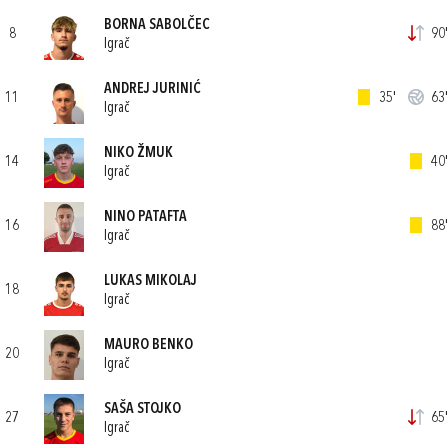
BORNA SABOLČEC
8
90'
Igrač
ANDREJ JURINIĆ
11
35'
63'
Igrač
NIKO ŽMUK
14
40'
Igrač
NINO PATAFTA
16
88'
Igrač
LUKAS MIKOLAJ
18
Igrač
MAURO BENKO
20
Igrač
SAŠA STOJKO
27
65'
Igrač