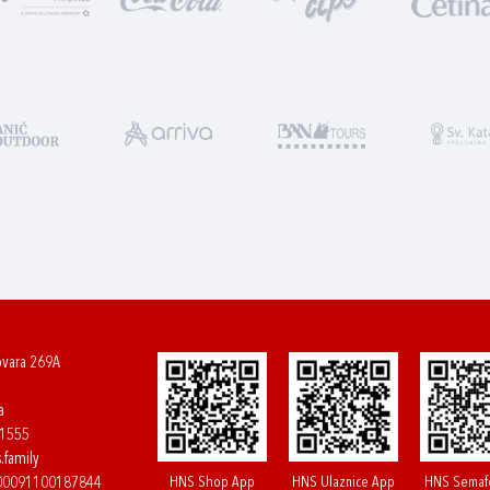
ovara 269A
a
61555
.family
HNS Shop App
HNS Ulaznice App
HNS Semaf
400091100187844