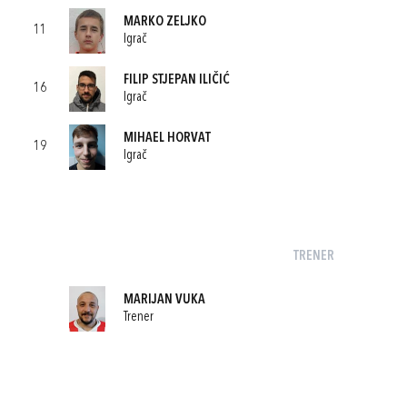
MARKO ZELJKO
11
Igrač
FILIP STJEPAN ILIČIĆ
16
Igrač
MIHAEL HORVAT
19
Igrač
TRENER
MARIJAN VUKA
Trener