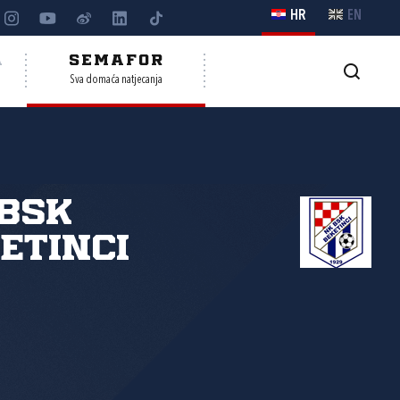
HR
EN
A
SEMAFOR
Sva domaća natjecanja
BSK
etinci