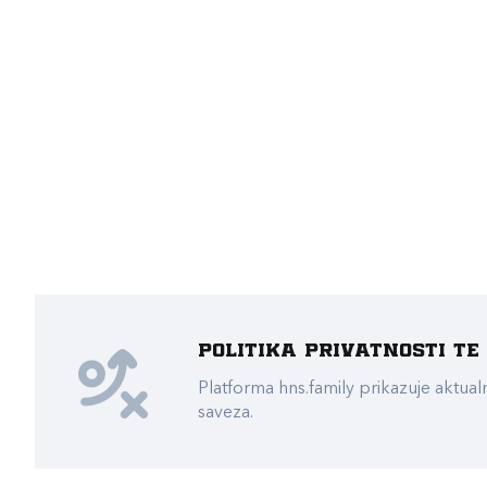
Politika privatnosti t
Platforma hns.family prikazuje akt
saveza.