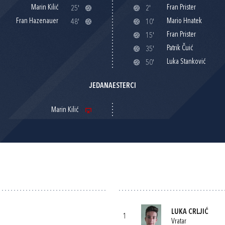
Marin Kilić
Fran Prister
25'
2'
Fran Hazenauer
Mario Hnatek
48'
10'
Fran Prister
15'
Patrik Čuić
35'
Luka Stanković
50'
JEDANAESTERCI
Marin Kilić
LUKA CRLJIĆ
1
Vratar