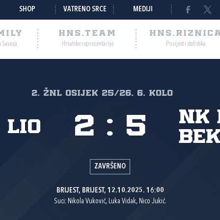
SHOP
VATRENO SRCE
MEDIJI
MILY
HNS.TEAM
HNS.RIZNIC
a Saveza
Hrvatske reprezentacije
Povijest i statistika
2. ŽNL Osijek 25/26, 6. kolo
NK 
2
:
5
 Lio
Bek
ZAVRŠENO
BRIJEST, BRIJEST, 12.10.2025. 16:00
Suci: Nikola Vuković, Luka Vidak, Nico Jukić.