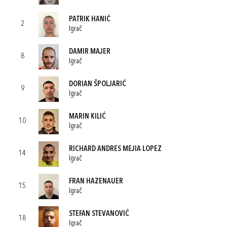
PATRIK HANIĆ
2
Igrač
DAMIR MAJER
8
Igrač
DORIAN ŠPOLJARIĆ
9
Igrač
MARIN KILIĆ
10
Igrač
RICHARD ANDRES MEJIA LOPEZ
14
Igrač
FRAN HAZENAUER
15
Igrač
STEFAN STEVANOVIĆ
18
Igrač