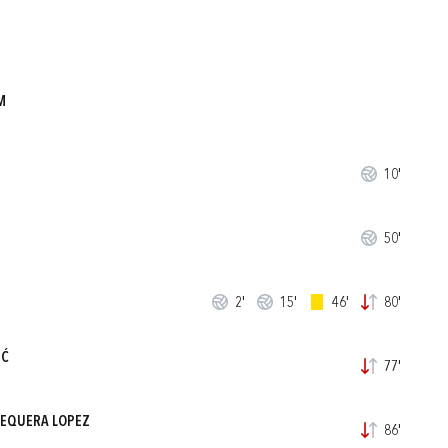
M
10'
50'
2'
15'
46'
80'
IĆ
77'
SEQUERA LOPEZ
86'