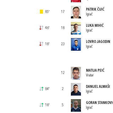
PATRIK ČUIĆ
85'
17
Igrač
LUKA MIHIĆ
46'
18
Igrač
LOVRO JAGODIN
18'
23
Igrač
MATIJA PEIĆ
12
Vratar
DANIJEL ALMAŠI
84'
2
Igrač
GORAN STANKOVI
18'
5
Igrač