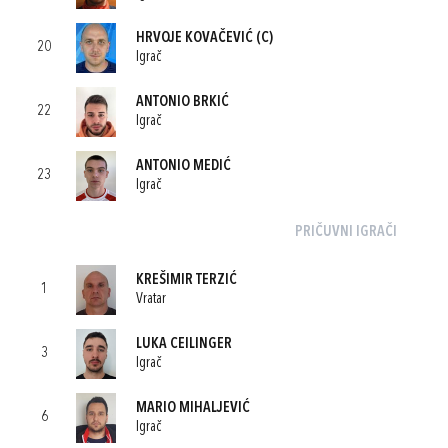
HRVOJE KOVAČEVIĆ
(C)
20
Igrač
ANTONIO BRKIĆ
22
Igrač
ANTONIO MEDIĆ
23
Igrač
PRIČUVNI IGRAČI
KREŠIMIR TERZIĆ
1
Vratar
LUKA CEILINGER
3
Igrač
MARIO MIHALJEVIĆ
6
Igrač