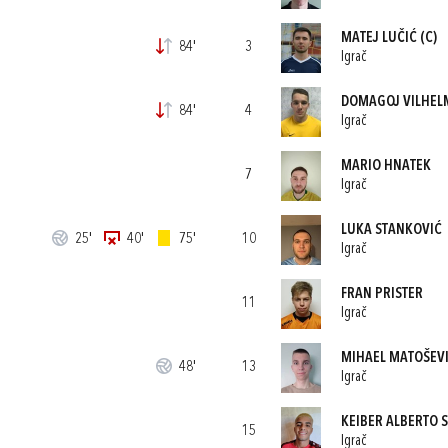
MATEJ LUČIĆ
(C)
84'
3
Igrač
DOMAGOJ VILHEL
84'
4
Igrač
MARIO HNATEK
7
Igrač
LUKA STANKOVIĆ
25'
40'
75'
10
Igrač
FRAN PRISTER
11
Igrač
MIHAEL MATOŠEV
48'
13
Igrač
KEIBER ALBERTO 
15
Igrač