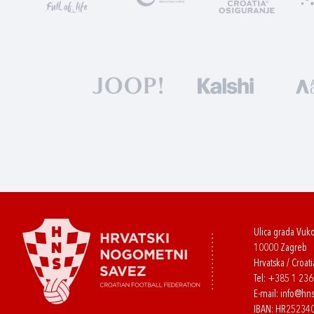
Ulica grada Vuk
10000 Zagreb
Hrvatska / Croati
Tel:
+385 1 23
E-mail:
info@hns
IBAN: HR2523