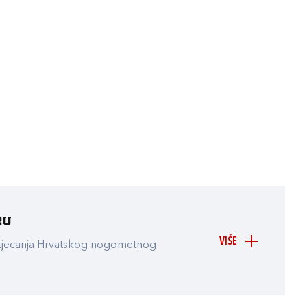
ru
VIŠE
atjecanja Hrvatskog nogometnog