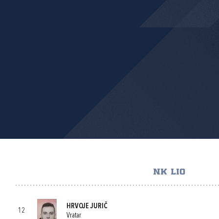
NK LIO
HRVOJE JURIČ
12
Vratar