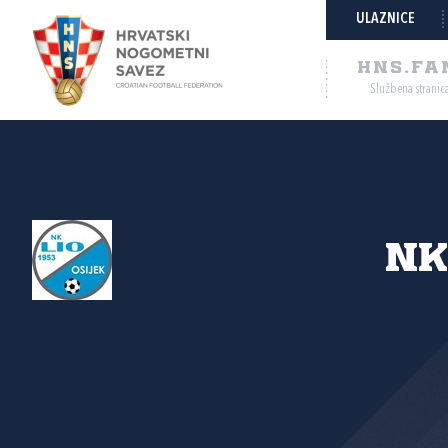
ULAZNICE
HNS.FA
Službena stranic
NK