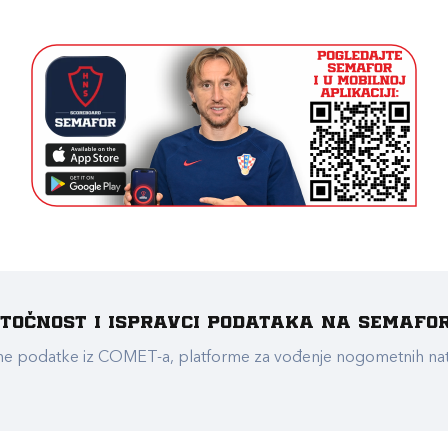
e točnost i ispravci podataka na Semafo
ualne podatke iz COMET-a, platforme za vođenje nogometnih n