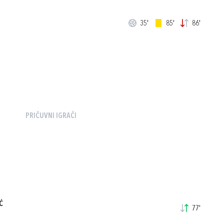
35'
85'
86'
PRIČUVNI IGRAČI
Ć
77'