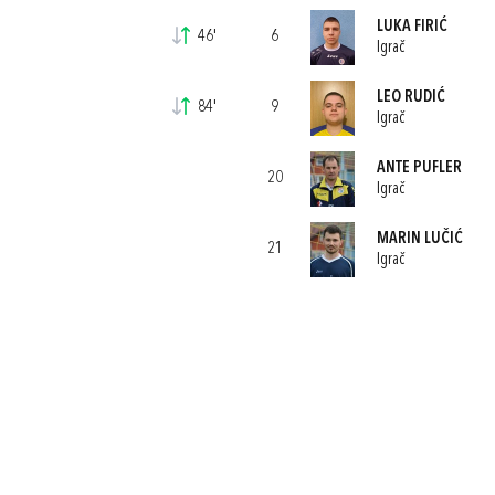
LUKA FIRIĆ
46'
6
Igrač
LEO RUDIĆ
84'
9
Igrač
ANTE PUFLER
20
Igrač
MARIN LUČIĆ
21
Igrač